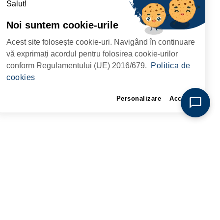
Salut!
Noi suntem cookie-urile
Acest site folosește cookie-uri. Navigând în continuare
vă exprimați acordul pentru folosirea cookie-urilor
conform Regulamentului (UE) 2016/679.
Politica de
cookies
Personalizare
Accept
RAMT DER STADT
Kontakt
FOLGEN SIE UNS
RIE, NR. 1 CORP M,
ARE