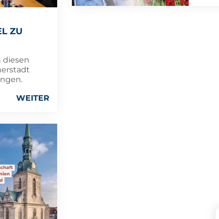
L ZU
n diesen
nerstadt
angen.
WEITER