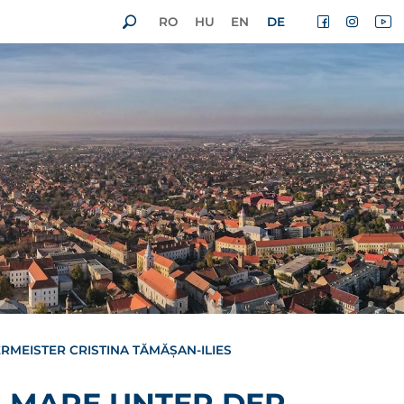
RO
HU
EN
DE
MEISTER CRISTINA TĂMĂȘAN-ILIES
U MARE UNTER DER