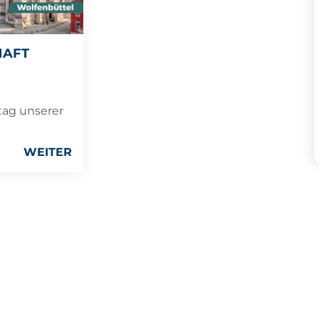
HAFT
tag unserer
WEITER
BÜRGERMEISTE
TZ DER PERSONENBEZOGENEN DATEN
SATU MARE
P-ȚA 25 OCTOMB
440026 SATU M
entwickelt von