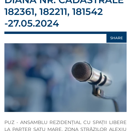
182361, 182211, 181542
-27.05.2024
SHARE
PUZ - ANSAMBLU REZIDENȚIAL CU SPAȚII LIBERE
LA PARTER SATU MARE, ZONA STRĂZILOR ALEXIU