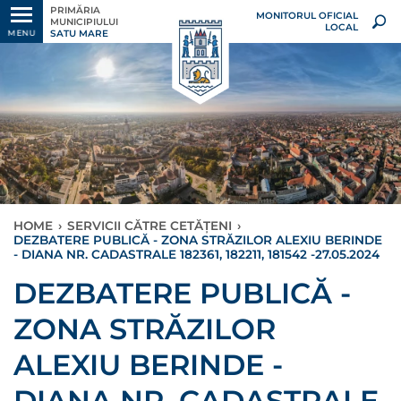
PRIMĂRIA
MONITORUL OFICIAL
MUNICIPIULUI
LOCAL
SATU MARE
MENU
HOME
›
SERVICII CĂTRE CETĂȚENI
›
DEZBATERE PUBLICĂ - ZONA STRĂZILOR ALEXIU BERINDE
- DIANA NR. CADASTRALE 182361, 182211, 181542 -27.05.2024
DEZBATERE PUBLICĂ -
ZONA STRĂZILOR
ALEXIU BERINDE -
DIANA NR. CADASTRALE