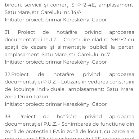
birouri, servicii și comerț S+P+2-4E, amplasament:
Satu Mare, str. Careiului nr. 14/A
Inițiator proiect: primar Kereskényi Gábor
31. Proiect de hotărâre privind aprobarea
documentației P.U.Z – Construire clădire S+P+2 cu
spații de cazare și alimentație publică la parter,
amplasament: Satu Mare, str. Careiului nr.7
Inițiator proiect: primar Kereskényi Gábor
32.Proiect de hotărâre privind aprobarea
documentației P.U.Z. - Lotizare în vederea construirii
de locuințe individuale, amplasament: Satu Mare,
zona Drum Lazuri
Inițiator proiect: primar Kereskényi Gábor
33. Proiect de hotărâre privind aprobarea
documentației P.U.Z. - Schimbarea de funcțiune din
zonă de protecție LEA în zonă de locuit, cu parcelare
prin deviere LEA și transformare în LES pe tronsonul