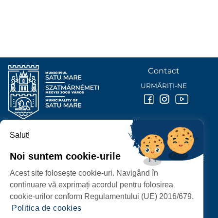
Contact
URMĂRIȚI-NE
Salut!
PRIMĂRIA MUNICIPIULUI
SATU MARE
Noi suntem cookie-urile
P-ȚA 25 OCTOMBRIE, NR. 1 CORP M, 440026 SATU MARE
Acest site folosește cookie-uri. Navigând în
PROTECȚIA DATELOR PERSONALE
continuare vă exprimați acordul pentru folosirea
cookie-urilor conform Regulamentului (UE) 2016/679.
Politica de cookies