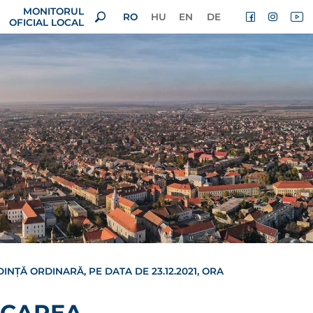
MONITORUL
RO
HU
EN
DE
OFICIAL LOCAL
INȚĂ ORDINARĂ, PE DATA DE 23.12.2021, ORA
VOCAREA