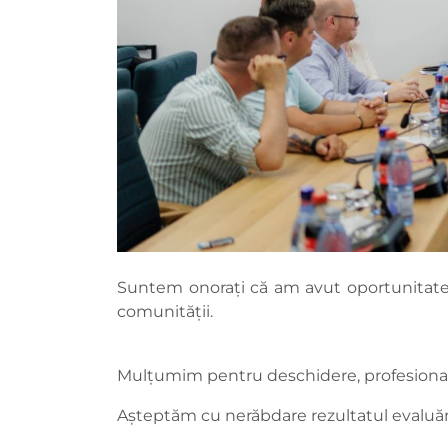
Suntem onorați că am avut oportunitatea d
comunității.
Mulțumim pentru deschidere, profesionalis
Așteptăm cu nerăbdare rezultatul evaluări