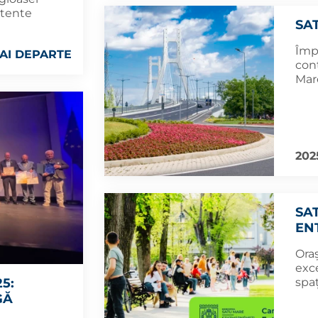
ntente
SA
Împ
AI DEPARTE
con
Mar
202
SA
EN
Oraș
exc
spaț
5:
GĂ