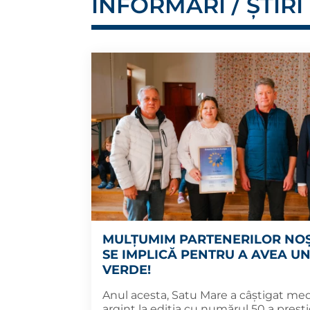
INFORMĂRI / ȘTIRI
MULȚUMIM PARTENERILOR NOȘ
SE IMPLICĂ PENTRU A AVEA U
VERDE!
Anul acesta, Satu Mare a câștigat med
argint la ediția cu numărul 50 a prest