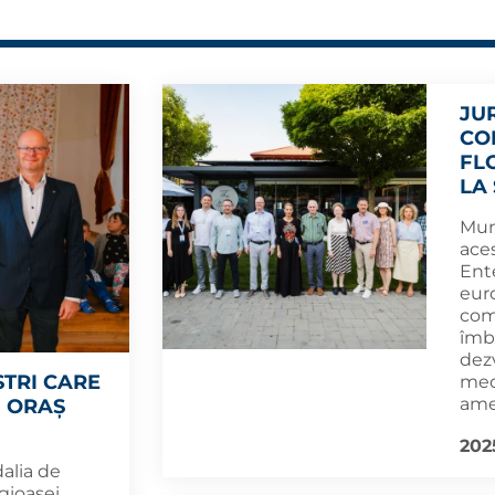
JU
CO
FL
LA
Muni
ace
Ent
eur
com
îmbu
dezv
TRI CARE
medi
ame
N ORAȘ
202
alia de
igioasei