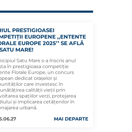
RIUL PRESTIGIOASEI
MPETIȚII EUROPENE ,,ENTENTE
ORALE EUROPE 2025’’ SE AFLĂ
 SATU MARE!
cipiul Satu Mare s-a înscris anul
sta în prestigioasa competiție
ente Florale Europe, un concurs
opean dedicat orașelor și
unităților care investesc în
nătățirea calității vieții prin
oltarea spațiilor verzi, protejarea
ului și implicarea cetățenilor în
najarea urbană.
5.06.27
MAI DEPARTE