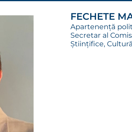
FECHETE M
Apartenență poli
Secretar al Comisi
Științifice, Cultur