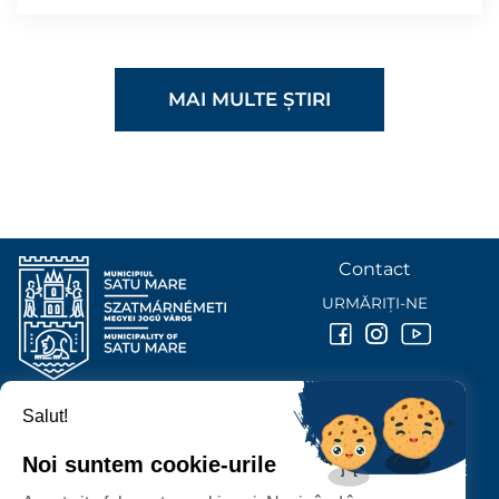
MAI MULTE ȘTIRI
Contact
URMĂRIȚI-NE
Salut!
PRIMĂRIA MUNICIPIULUI
SATU MARE
Noi suntem cookie-urile
P-ȚA 25 OCTOMBRIE, NR. 1 CORP M, 440026 SATU MARE