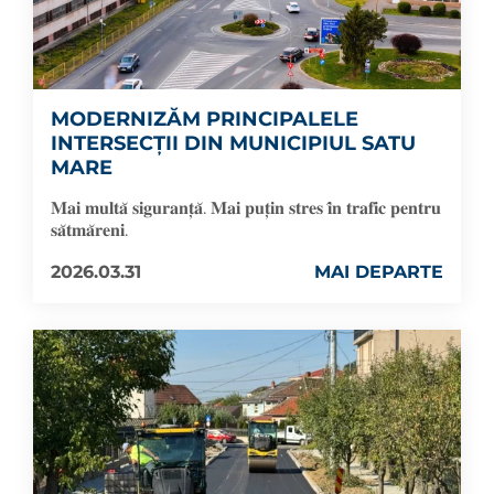
MODERNIZĂM PRINCIPALELE
INTERSECȚII DIN MUNICIPIUL SATU
MARE
𝐌𝐚𝐢 𝐦𝐮𝐥𝐭𝐚̆ 𝐬𝐢𝐠𝐮𝐫𝐚𝐧𝐭̦𝐚̆. 𝐌𝐚𝐢 𝐩𝐮𝐭̦𝐢𝐧 𝐬𝐭𝐫𝐞𝐬 𝐢̂𝐧 𝐭𝐫𝐚𝐟𝐢𝐜 𝐩𝐞𝐧𝐭𝐫𝐮
𝐬𝐚̆𝐭𝐦𝐚̆𝐫𝐞𝐧𝐢.
2026.03.31
MAI DEPARTE