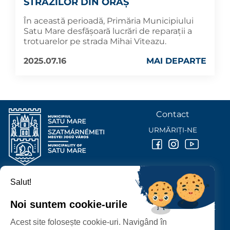
STRĂZILOR DIN ORAȘ
În această perioadă, Primăria Municipiului
Satu Mare desfășoară lucrări de reparații a
trotuarelor pe strada Mihai Viteazu.
2025.07.16
MAI DEPARTE
Contact
URMĂRIȚI-NE
Salut!
PRIMĂRIA MUNICIPIULUI
SATU MARE
Noi suntem cookie-urile
P-ȚA 25 OCTOMBRIE, NR. 1 CORP M, 440026 SATU MARE
Acest site folosește cookie-uri. Navigând în
PROTECȚIA DATELOR PERSONALE