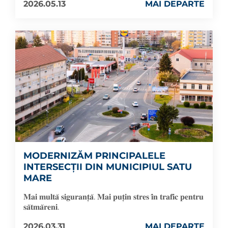
2026.05.13
MAI DEPARTE
MODERNIZĂM PRINCIPALELE
INTERSECȚII DIN MUNICIPIUL SATU
MARE
𝐌𝐚𝐢 𝐦𝐮𝐥𝐭𝐚̆ 𝐬𝐢𝐠𝐮𝐫𝐚𝐧𝐭̦𝐚̆. 𝐌𝐚𝐢 𝐩𝐮𝐭̦𝐢𝐧 𝐬𝐭𝐫𝐞𝐬 𝐢̂𝐧 𝐭𝐫𝐚𝐟𝐢𝐜 𝐩𝐞𝐧𝐭𝐫𝐮
𝐬𝐚̆𝐭𝐦𝐚̆𝐫𝐞𝐧𝐢.
2026.03.31
MAI DEPARTE