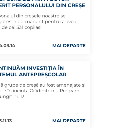
ERIT PERSONALULUI DIN CREȘE
sonalul din creșele noastre se
gătește permanent pentru a avea
ă de cei 331 copilași
4.03.14
MAI DEPARTE
NTINUĂM INVESTIȚIA ÎN
STEMUL ANTEPREȘCOLAR
ă grupe de creșă au fost amenajate și
ate în incinta Grădiniței cu Program
ungit nr. 13
.11.13
MAI DEPARTE