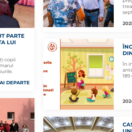
preg
trea
sep
202
UT PARTE
TA LUI
ÎN
DI
i copii
În i
imarul
ante
urile.
189 
AI DEPARTE
202
CA
UN