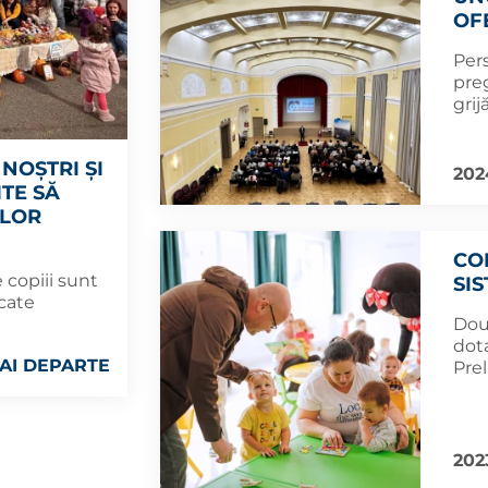
OF
Per
pre
grij
NOȘTRI ȘI
202
TE SĂ
 LOR
CO
 copiii sunt
SI
icate
Dou
dot
AI DEPARTE
Prel
2023