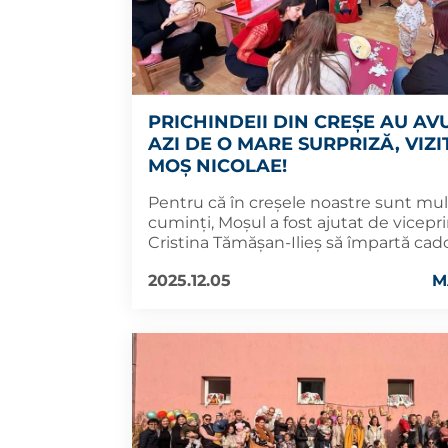
PRICHINDEII DIN CREȘE AU AV
AZI DE O MARE SURPRIZĂ, VIZI
MOȘ NICOLAE!
Pentru că în creșele noastre sunt mulț
cuminți, Moșul a fost ajutat de vicepr
Cristina Tămășan-Ilieș să împartă cado
2025.12.05
M