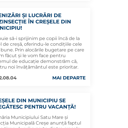
ENIZĂRI ȘI LUCRĂRI DE
ZINSECȚIE ÎN CREȘELE DIN
NICIPIU!
uie să-i sprijinim pe copii încă de la
l de creșă, oferindu-le condițiile cele
 bune. Prin alocările bugetare pe care
am făcut şi le vom face pentru
temul de educație demonstrăm că,
ru noi învăţământul este prioritar.
2.08.04
MAI DEPARTE
EȘELE DIN MUNICIPIU SE
EGĂTESC PENTRU VACANȚĂ!
măria Municipiului Satu Mare și
ecția Municipală Creșe anunță faptul