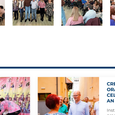
CR
ORA
CE
AN
Inst