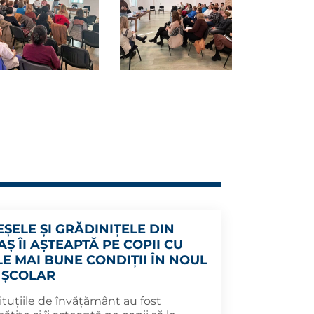
EȘELE ȘI GRĂDINIȚELE DIN
Ș ÎI AȘTEAPTĂ PE COPII CU
LE MAI BUNE CONDIȚII ÎN NOUL
 ȘCOLAR
ituțiile de învățământ au fost