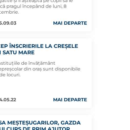
ătite și îi așteaptă pe copii să le
că pragul începând de luni, 8
tembrie.
5.09.03
MAI DEPARTE
CEP ÎNSCRIERILE LA CREȘELE
N SATU MARE
nstituțiile de învățământ
preșcolar din oraș sunt disponibile
de locuri.
4.05.22
MAI DEPARTE
SA MEȘTEȘUGARILOR, GAZDA
UI CURS DE PRIM AJUTOR