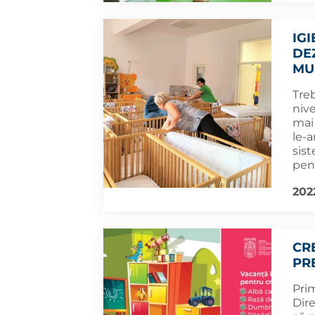
IGI
DE
MU
Treb
nive
mai
le-
sis
pent
202
CR
PR
Pri
Dir