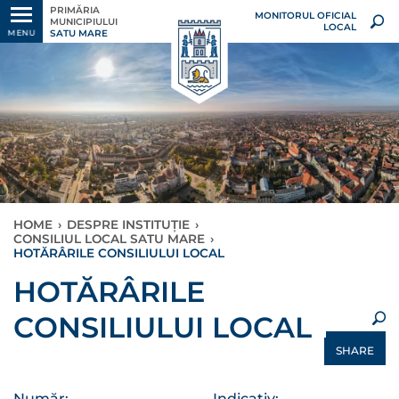
PRIMĂRIA
MONITORUL OFICIAL
MUNICIPIULUI
LOCAL
SATU MARE
MENU
HOME
›
DESPRE INSTITUȚIE
›
CONSILIUL LOCAL SATU MARE
›
HOTĂRÂRILE CONSILIULUI LOCAL
×
HOTĂRÂRILE
CONSILIULUI LOCAL
SHARE
Număr:
Indicativ: