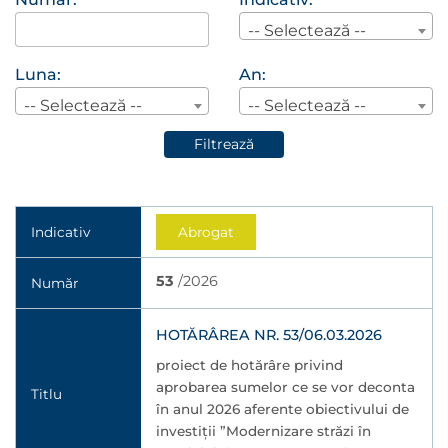
-- Selectează --
Luna:
An:
-- Selectează --
-- Selectează --
Filtrează
Indicativ
Abrogat
53
/2026
Număr
HOTĂRÂREA NR. 53/06.03.2026
proiect de hotărâre privind
aprobarea sumelor ce se vor deconta
Titlu
în anul 2026 aferente obiectivului de
investiții ”Modernizare străzi în