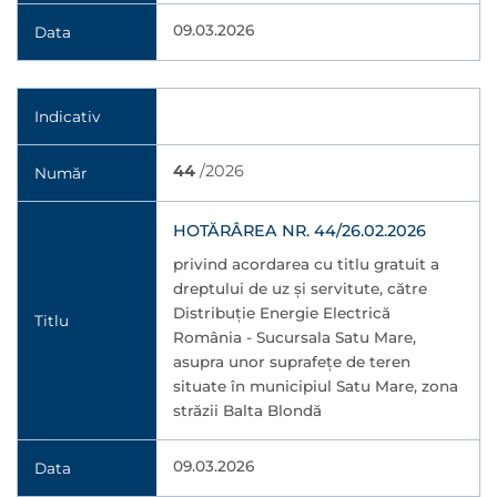
09.03.2026
Data
Indicativ
44
/2026
Număr
HOTĂRÂREA NR. 44/26.02.2026
privind acordarea cu titlu gratuit a
dreptului de uz şi servitute, către
Distribuție Energie Electrică
Titlu
România - Sucursala Satu Mare,
asupra unor suprafețe de teren
situate în municipiul Satu Mare, zona
străzii Balta Blondă
09.03.2026
Data