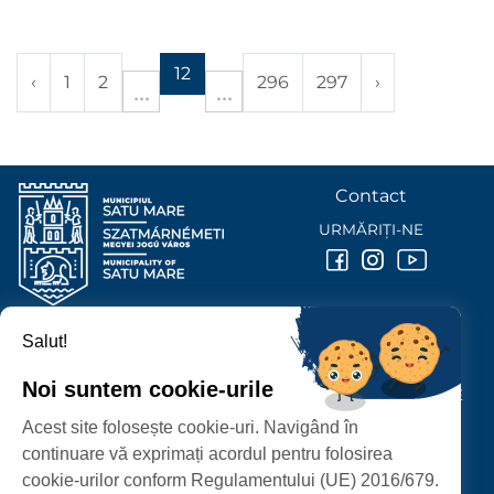
12
‹
1
2
296
297
›
Contact
URMĂRIȚI-NE
Salut!
PRIMĂRIA MUNICIPIULUI
SATU MARE
Noi suntem cookie-urile
P-ȚA 25 OCTOMBRIE, NR. 1 CORP M, 440026 SATU MARE
Acest site folosește cookie-uri. Navigând în
PROTECȚIA DATELOR PERSONALE
continuare vă exprimați acordul pentru folosirea
cookie-urilor conform Regulamentului (UE) 2016/679.