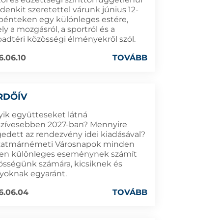
denkit szeretettel várunk június 12-
 pénteken egy különleges estére,
y a mozgásról, a sportról és a
badtéri közösségi élményekről szól.
6.06.10
TOVÁBB
RDŐÍV
yik együtteseket látná
szívesebben 2027-ban? Mennyire
gedett az rendezvény idei kiadásával?
zatmárnémeti Városnapok minden
en különleges eseménynek számít
össégünk számára, kicsiknek és
yoknak egyaránt.
6.06.04
TOVÁBB