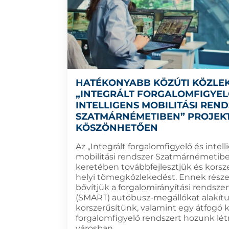
HATÉKONYABB KÖZÚTI KÖZLE
„INTEGRÁLT FORGALOMFIGYEL
INTELLIGENS MOBILITÁSI REN
SZATMÁRNÉMETIBEN” PROJEK
KÖSZÖNHETŐEN
Az „Integrált forgalomfigyelő és intell
mobilitási rendszer Szatmárnémetibe
keretében továbbfejlesztjük és korsze
helyi tömegközlekedést. Ennek rész
bővítjük a forgalomirányítási rendszert
(SMART) autóbusz-megállókat alakítu
korszerűsítünk, valamint egy átfogó 
forgalomfigyelő rendszert hozunk lét
városban.