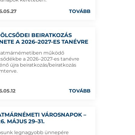
6.05.27
TOVÁBB
BÖLCSŐDEI BEIRATKOZÁS
NETE A 2026–2027-ES TANÉVRE
zatmárnémetiben működő
csődékbe a 2026–2027-es tanévre
énő újra beiratkozás/beiratkozás
mterve.
6.05.12
TOVÁBB
ATMÁRNÉMETI VÁROSNAPOK –
6. MÁJUS 29–31.
osunk legnagyobb ünnepére