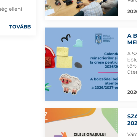
ég elleni
202
TOVÁBB
A 
ME
A S
böl
tört
üte
202
SZ
202
Vár