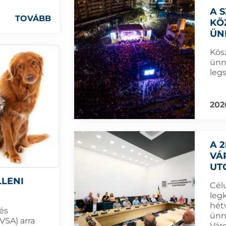
A 
TOVÁBB
KÖ
ÜN
Kös
ünn
leg
202
A 
VÁ
UT
LLENI
Cél
leg
hét
és
ünn
VSA) arra
Vár