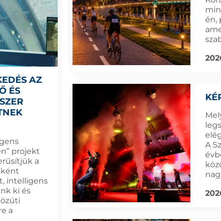
min
én,
amel
sza
202
KEDÉS AZ
Ő ÉS
KÉ
DSZER
TNEK
Mel
leg
elé
igens
A S
n” projekt
évb
rűsítjük a
köz
eként
nag
, intelligens
nk ki és
202
közúti
re a