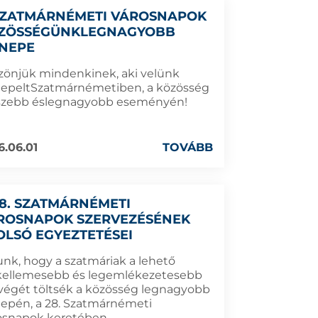
SZATMÁRNÉMETI VÁROSNAPOK
ZÖSSÉGÜNKLEGNAGYOBB
NEPE
zönjük mindenkinek, aki velünk
epeltSzatmárnémetiben, a közösség
szebb éslegnagyobb eseményén!
6.06.01
TOVÁBB
28. SZATMÁRNÉMETI
ROSNAPOK SZERVEZÉSÉNEK
OLSÓ EGYEZTETÉSEI
unk, hogy a szatmáriak a lehető
kellemesebb és legemlékezetesebb
végét töltsék a közösség legnagyobb
epén, a 28. Szatmárnémeti
osnapok keretében.