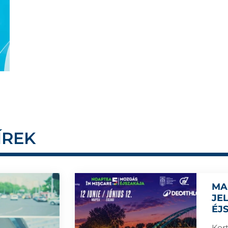
ÍREK
MA
JE
ÉJ
Kort