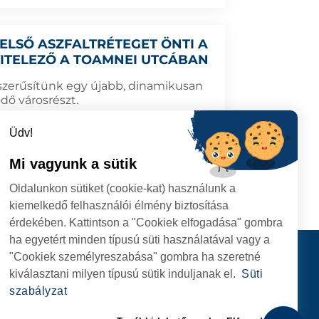
 ELSŐ ASZFALTRÉTEGET ÖNTI A
VITELEZŐ A TOAMNEI UTCÁBAN
szerűsítünk egy újabb, dinamikusan
ődő városrészt.
Üdv!
Mi vagyunk a sütik
5.09.23
TOVÁBB
Oldalunkon sütiket (cookie-kat) használunk a
kiemelkedő felhasználói élmény biztosítása
érdekében. Kattintson a "Cookiek elfogadása" gombra
ha egyetért minden típusú süti használatával vagy a
I
Kapcsolat
"Cookiek személyreszabása" gombra ha szeretné
I HIVATAL
KÖVESSENEK
kiválasztani milyen típusú sütik induljanak el.
Süti
RIE, NR. 1 CORP M,
szabályzat
ARE