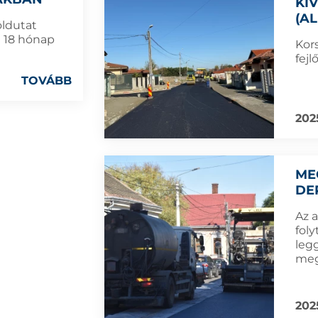
KI
(A
öldutat
e 18 hónap
Kor
fejl
TOVÁBB
202
ME
DE
Az 
fol
leg
meg
202