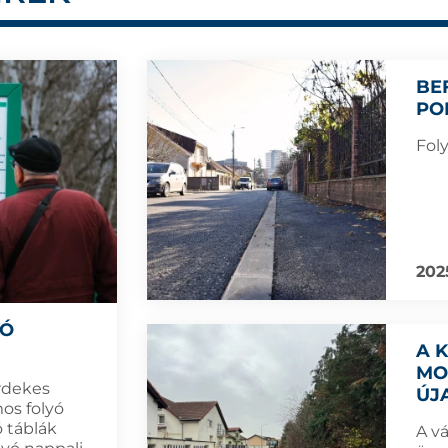
BE
PO
Foly
2025
YÓ
A 
MO
rdekes
ÚJ
os folyó
ó táblák
A v