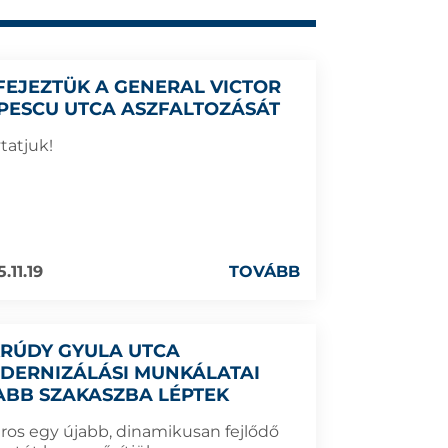
FEJEZTÜK A GENERAL VICTOR
PESCU UTCA ASZFALTOZÁSÁT
tatjuk!
.11.19
TOVÁBB
KRÚDY GYULA UTCA
DERNIZÁLÁSI MUNKÁLATAI
ABB SZAKASZBA LÉPTEK
áros egy újabb, dinamikusan fejlődő