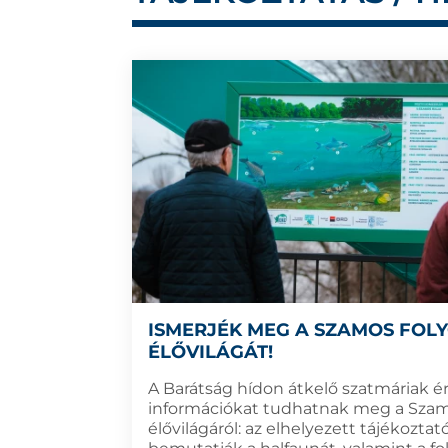
ISMERJÉK MEG A SZAMOS FOL
ÉLŐVILÁGÁT!
A Barátság hídon átkelő szatmáriak é
információkat tudhatnak meg a Szam
élővilágáról: az elhelyezett tájékoztat