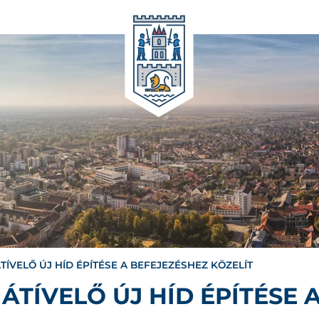
ÍVELŐ ÚJ HÍD ÉPÍTÉSE A BEFEJEZÉSHEZ KÖZELÍT
ÁTÍVELŐ ÚJ HÍD ÉPÍTÉSE 