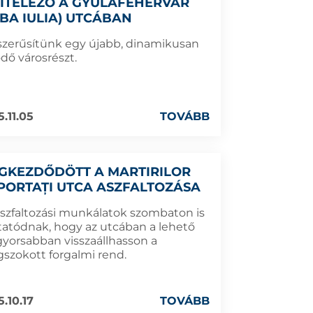
VITELEZŐ A GYULAFEHÉRVÁR
LBA IULIA) UTCÁBAN
szerűsítünk egy újabb, dinamikusan
ődő városrészt.
5.11.05
TOVÁBB
GKEZDŐDÖTT A MARTIRILOR
PORTAȚI UTCA ASZFALTOZÁSA
aszfaltozási munkálatok szombaton is
ytatódnak, hogy az utcában a lehető
gyorsabban visszaállhasson a
szokott forgalmi rend.
5.10.17
TOVÁBB