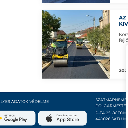
AZ
KI
Kor
fejl
202
SZATMÁRNÉMET
LYES ADATOK VÉDELME
POLGÁRMESTER
P-ȚA 25 OCTOMB
440026 SATU M