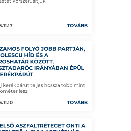
zetét korszerűsítjük.
.11.17
TOVÁBB
SZAMOS FOLYÓ JOBB PARTJÁN,
GOLESCU HÍD ÉS A
ROSHATÁR KÖZÖTT,
SZTADARÓC IRÁNYÁBAN ÉPÜL
KERÉKPÁRÚT
új kerékpárút teljes hossza több mint
lométer lesz.
.11.10
TOVÁBB
 ELSŐ ASZFALTRÉTEGET ÖNTI A