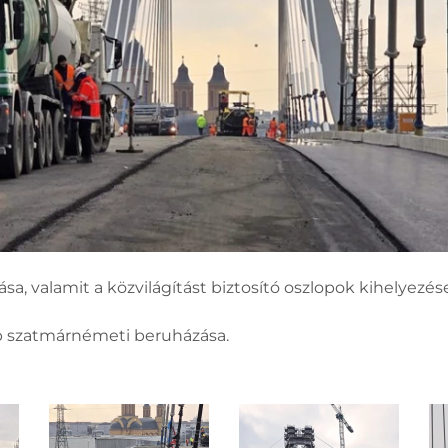
ása, valamit a közvilágítást biztosító oszlopok kihelyezés
b szatmárnémeti beruházása.