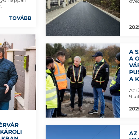
lyó nappali
öve
.
TOVÁBB
2025
A 
A 
VÁ
PU
A 
Az 
9 ki
2025
ÉRVÁR
 KÁROLI
AZ
ÁKBAN