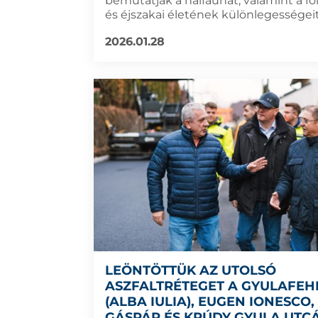
bemutatják a halfaunát, valamint a fo
és éjszakai életének különlegességeit
2026.01.28
LEÖNTÖTTÜK AZ UTOLSÓ
ASZFALTRÉTEGET A GYULAFEH
(ALBA IULIA), EUGEN IONESCO,
GÁSPÁR ÉS KRÚDY GYULA UTC