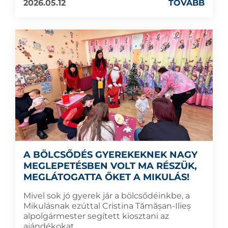
2026.05.12
TOVÁBB
A BÖLCSŐDÉS GYEREKEKNEK NAGY
MEGLEPETÉSBEN VOLT MA RÉSZÜK,
MEGLÁTOGATTA ŐKET A MIKULÁS!
Mivel sok jó gyerek jár a bölcsődéinkbe, a
Mikulásnak ezúttal Cristina Tămășan-Ilieș
alpolgármester segített kiosztani az
ajándékokat.