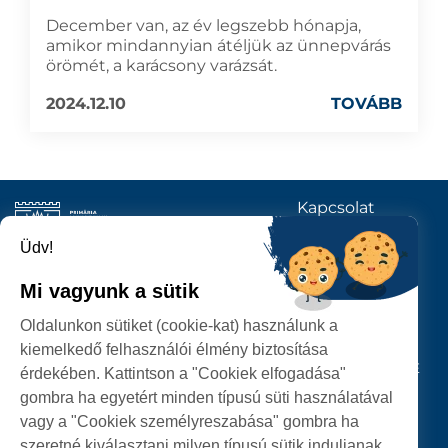
December van, az év legszebb hónapja,
amikor mindannyian átéljük az ünnepvárás
örömét, a karácsony varázsát.
2024.12.10
TOVÁBB
Kapcsolat
KÖVESSENEK
Üdv!
Mi vagyunk a sütik
SZATMÁRNÉMETI
Oldalunkon sütiket (cookie-kat) használunk a
POLGÁRMESTERI HIVATAL
kiemelkedő felhasználói élmény biztosítása
P-ȚA 25 OCTOMBRIE, NR. 1 CORP M, 440026 SATU MARE
érdekében. Kattintson a "Cookiek elfogadása"
gombra ha egyetért minden típusú süti használatával
SZEMÉLYES ADATOK VÉDELME
vagy a "Cookiek személyreszabása" gombra ha
szeretné kiválasztani milyen típusú sütik induljanak