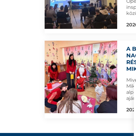
Ope
insp
köz
202
A 
NA
RÉ
MI
Mive
Mik
alp
ajá
202