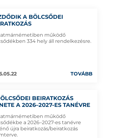
ZDŐDIK A BÖLCSŐDEI
IRATKOZÁS
zatmárnémetiben működő
csődékben 334 hely áll rendelkezésre.
6.05.22
TOVÁBB
BÖLCSŐDEI BEIRATKOZÁS
NETE A 2026–2027-ES TANÉVRE
zatmárnémetiben működő
csődékbe a 2026–2027-es tanévre
énő újra beiratkozás/beiratkozás
mterve.