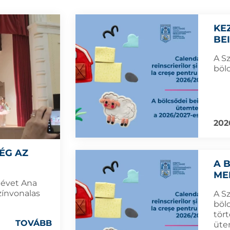
KE
BE
A S
böl
202
ÉG AZ
A 
ME
névet Ana
zínvonalas
A S
böl
tört
TOVÁBB
üte