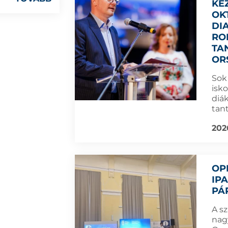
KE
OK
DI
RO
TA
OR
Sok
isk
diá
tan
202
OP
IP
PÁ
A s
nag