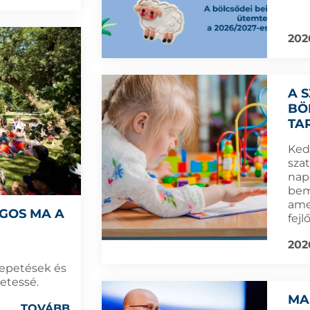
202
A 
BÖ
TA
Ked
sza
nap
bem
ame
GOS MA A
fej
202
epetések és
etessé.
MA
TOVÁBB