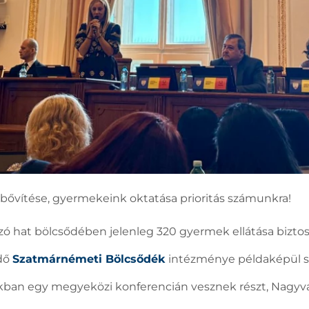
bővítése, gyermekeink oktatása prioritás számunkra!
 hat bölcsődében jelenleg 320 gyermek ellátása biztosí
dő
Szatmárnémeti Bölcsődék
intézménye példaképül sz
kban egy megyeközi konferencián vesznek részt, Nagyv