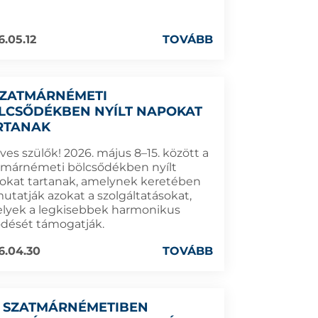
6.05.12
TOVÁBB
SZATMÁRNÉMETI
LCSŐDÉKBEN NYÍLT NAPOKAT
RTANAK
ves szülők! 2026. május 8–15. között a
tmárnémeti bölcsődékben nyílt
okat tartanak, amelynek keretében
utatják azokat a szolgáltatásokat,
lyek a legkisebbek harmonikus
lődését támogatják.
6.04.30
TOVÁBB
 SZATMÁRNÉMETIBEN