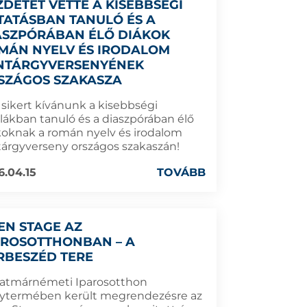
ZDETÉT VETTE A KISEBBSÉGI
TATÁSBAN TANULÓ ÉS A
ASZPÓRÁBAN ÉLŐ DIÁKOK
MÁN NYELV ÉS IRODALOM
NTÁRGYVERSENYÉNEK
SZÁGOS SZAKASZA
 sikert kívánunk a kisebbségi
olákban tanuló és a diaszpórában élő
koknak a román nyelv és irodalom
tárgyverseny országos szakaszán!
6.04.15
TOVÁBB
EN STAGE AZ
AROSOTTHONBAN – A
RBESZÉD TERE
zatmárnémeti Iparosotthon
ytermében került megrendezésre az