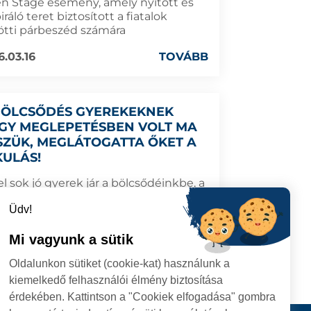
n Stage esemény, amely nyitott és
iráló teret biztosított a fiatalok
ötti párbeszéd számára
6.03.16
TOVÁBB
BÖLCSŐDÉS GYEREKEKNEK
GY MEGLEPETÉSBEN VOLT MA
SZÜK, MEGLÁTOGATTA ŐKET A
KULÁS!
l sok jó gyerek jár a bölcsődéinkbe, a
ulásnak ezúttal Cristina Tămășan-Ilieș
Üdv!
olgármester segített kiosztani az
ndékokat.
Mi vagyunk a sütik
5.12.05
TOVÁBB
Oldalunkon sütiket (cookie-kat) használunk a
kiemelkedő felhasználói élmény biztosítása
érdekében. Kattintson a "Cookiek elfogadása" gombra