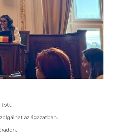
tott.
olgálhat az ágazatban.
áradon.