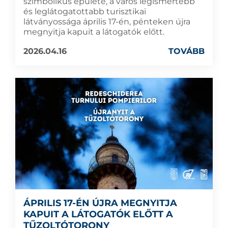
szimbolikus épülete, a város legismertebb
és leglátogatottabb turisztikai
látványossága április 17-én, pénteken újra
megnyitja kapuit a látogatók előtt.
2026.04.16
TOVÁBB
ÁPRILIS 17-ÉN ÚJRA MEGNYITJA
KAPUIT A LÁTOGATÓK ELŐTT A
TŰZOLTÓTORONY