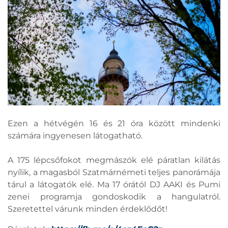
Ezen a hétvégén 16 és 21 óra között mindenki
számára ingyenesen látogatható.
A 175 lépcsőfokot megmászók elé páratlan kilátás
nyílik, a magasból Szatmárnémeti teljes panorámája
tárul a látogatók elé. Ma 17 órától DJ AAKI és Pumi
zenei programja gondoskodik a hangulatról.
Szeretettel várunk minden érdeklődőt!