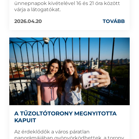
ünnepnapok kivételével 16 és 21 óra között
várja a látogatókat.
2026.04.20
TOVÁBB
A TŰZOLTÓTORONY MEGNYITOTTA
KAPUIT
Az érdeklődők a város páratlan
panorámájában gyönyörködhettek, a torony