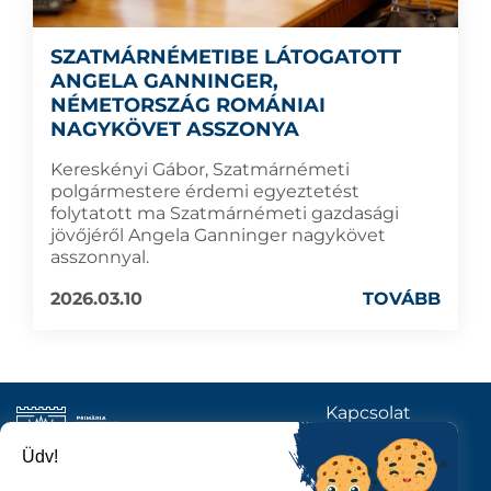
SZATMÁRNÉMETIBE LÁTOGATOTT
ANGELA GANNINGER,
NÉMETORSZÁG ROMÁNIAI
NAGYKÖVET ASSZONYA
Kereskényi Gábor, Szatmárnémeti
polgármestere érdemi egyeztetést
folytatott ma Szatmárnémeti gazdasági
jövőjéről Angela Ganninger nagykövet
asszonnyal.
2026.03.10
TOVÁBB
Kapcsolat
KÖVESSENEK
Üdv!