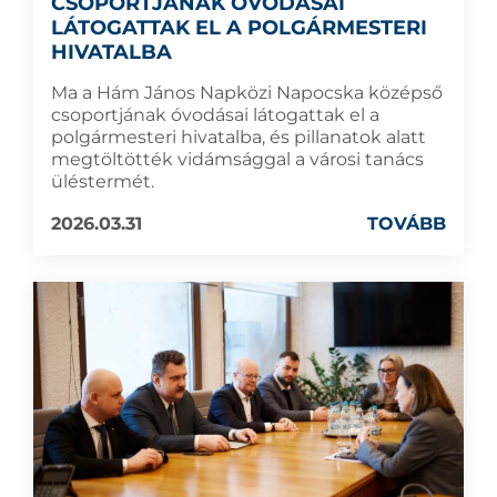
CSOPORTJÁNAK ÓVODÁSAI
LÁTOGATTAK EL A POLGÁRMESTERI
HIVATALBA
Ma a Hám János Napközi Napocska középső
csoportjának óvodásai látogattak el a
polgármesteri hivatalba, és pillanatok alatt
megtöltötték vidámsággal a városi tanács
üléstermét.
2026.03.31
TOVÁBB