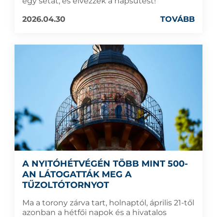
egy sétát, és élvezzék a napsütést!
2026.04.30
TOVÁBB
A NYITÓHÉTVÉGÉN TÖBB MINT 500-
AN LÁTOGATTÁK MEG A
TŰZOLTÓTORNYOT
Ma a torony zárva tart, holnaptól, április 21-től
azonban a hétfői napok és a hivatalos