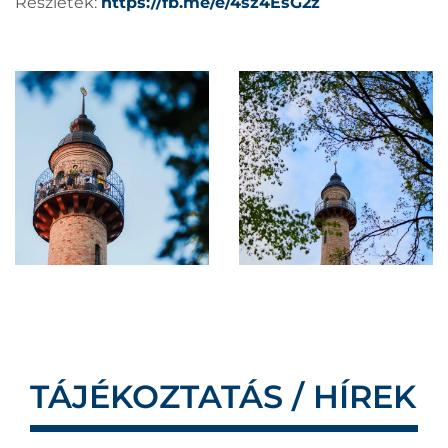
Részletek:
https://fb.me/e/4sz4EsG2z
TÁJÉKOZTATÁS / HÍREK