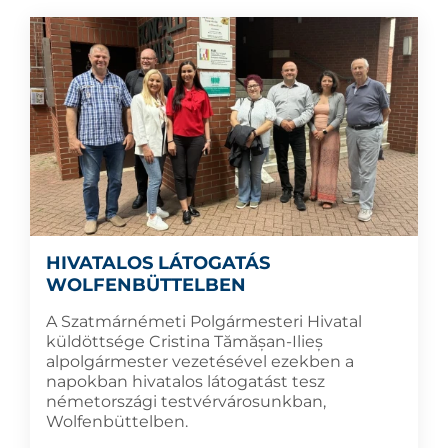
HIVATALOS LÁTOGATÁS
WOLFENBÜTTELBEN
A Szatmárnémeti Polgármesteri Hivatal
küldöttsége Cristina Tămășan-Ilieș
alpolgármester vezetésével ezekben a
napokban hivatalos látogatást tesz
németországi testvérvárosunkban,
Wolfenbüttelben.