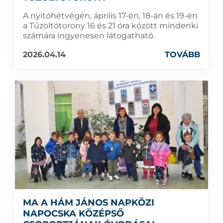
A nyitóhétvégén, április 17-én, 18-án és 19-én
a Tűzoltótorony 16 és 21 óra között mindenki
számára ingyenesen látogatható.
2026.04.14
TOVÁBB
MA A HÁM JÁNOS NAPKÖZI
NAPOCSKA KÖZÉPSŐ