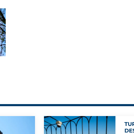
TU
DES