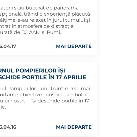
itatorii s-au bucurat de panorama
epțională, trăind o experiență plăcută
nălțime, s-au relaxat în jurul turnului și
ntrat în atmosfera de distracție
gurată de DJ AAKI și Pumi.
6.04.17
MAI DEPARTE
RNUL POMPIERILOR ÎȘI
CHIDE PORȚILE ÎN 17 APRILIE
nul Pompierilor – unul dintre cele mai
rtante obiective turistice, simbol al
ului nostru – își deschide porțile în 17
lie.
6.04.16
MAI DEPARTE