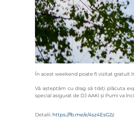
În acest weekend poate fi vizitat gratuit în
Vă așteptăm cu drag să trăiți plăcuta ex
special asigurat de DJ AAKI și Pumi va î
Detalii:
https://fb.me/e/4sz4EsG2z