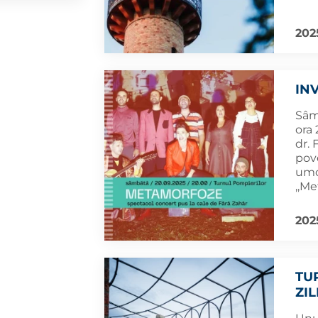
202
IN
Sâm
ora 
dr. 
pov
umor
,,Me
202
TU
ZI