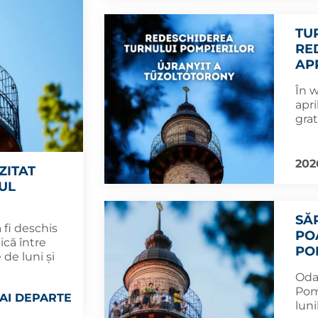
TU
RE
APR
În w
apri
grat
202
ZITAT
UL
SĂ
 fi deschis
PO
ică între
PO
e de luni și
Oda
Pomp
AI DEPARTE
luni