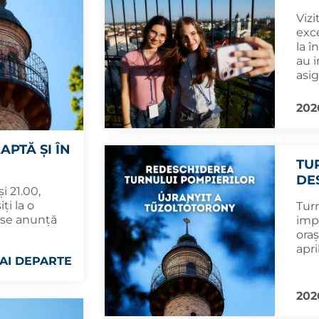
Viz
exc
la î
au i
asi
202
PTĂ ȘI ÎN
TU
DES
i 21.00,
ți la o
Tur
 se anunță
impo
oraș
apri
AI DEPARTE
202