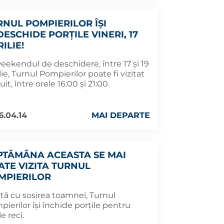
RNUL POMPIERILOR ÎȘI
DESCHIDE PORȚILE VINERI, 17
ILIE!
eekendul de deschidere, între 17 și 19
lie, Turnul Pompierilor poate fi vizitat
uit, între orele 16:00 și 21:00.
6.04.14
MAI DEPARTE
PTĂMÂNA ACEASTA SE MAI
ATE VIZITA TURNUL
MPIERILOR
tă cu sosirea toamnei, Turnul
ierilor își închide porțile pentru
le reci.