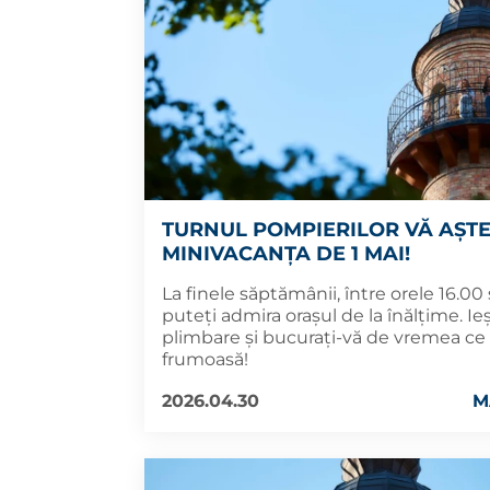
TURNUL POMPIERILOR VĂ AȘTEA
MINIVACANȚA DE 1 MAI!
La finele săptămânii, între orele 16.00 ș
puteți admira orașul de la înălțime. Ieși
plimbare și bucurați-vă de vremea ce
frumoasă!
2026.04.30
M