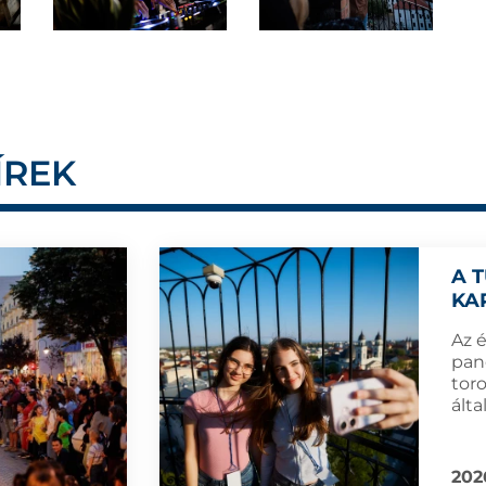
ÍREK
A 
KA
Az 
pan
tor
álta
202