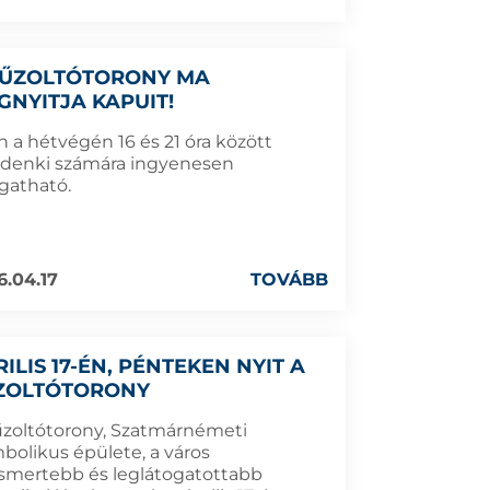
TŰZOLTÓTORONY MA
GNYITJA KAPUIT!
n a hétvégén 16 és 21 óra között
denki számára ingyenesen
ogatható.
6.04.17
TOVÁBB
ILIS 17-ÉN, PÉNTEKEN NYIT A
ZOLTÓTORONY
űzoltótorony, Szatmárnémeti
mbolikus épülete, a város
ismertebb és leglátogatottabb