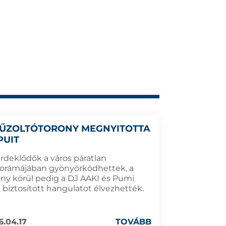
TŰZOLTÓTORONY MEGNYITOTTA
PUIT
érdeklődők a város páratlan
orámájában gyönyörködhettek, a
ony körül pedig a DJ AAKI és Pumi
l biztosított hangulatot élvezhették.
6.04.17
TOVÁBB