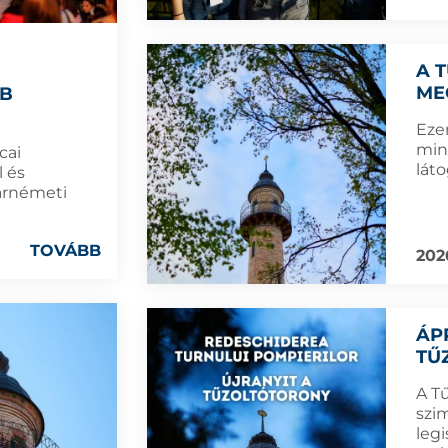
A 
ME
BB
Eze
min
cai
lát
 és
márnémeti
TOVÁBB
202
ÁPR
TŰ
A T
szi
leg