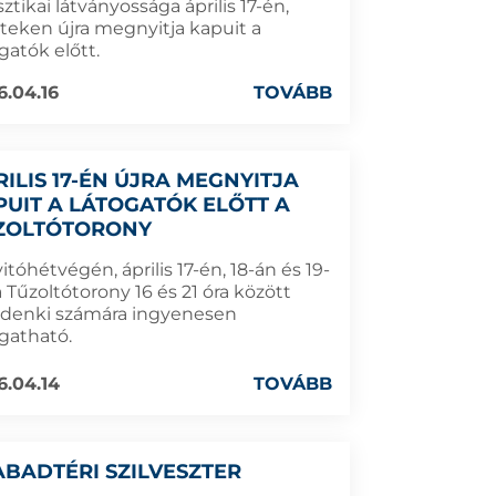
sztikai látványossága április 17-én,
teken újra megnyitja kapuit a
gatók előtt.
6.04.16
TOVÁBB
RILIS 17-ÉN ÚJRA MEGNYITJA
PUIT A LÁTOGATÓK ELŐTT A
ZOLTÓTORONY
itóhétvégén, április 17-én, 18-án és 19-
 Tűzoltótorony 16 és 21 óra között
denki számára ingyenesen
ogatható.
6.04.14
TOVÁBB
ABADTÉRI SZILVESZTER