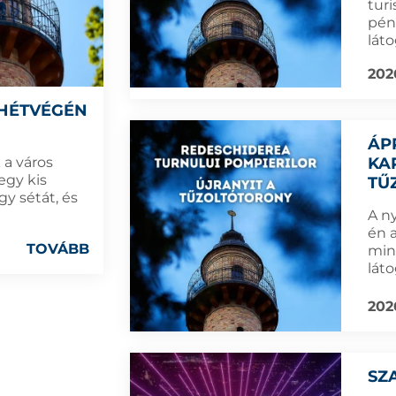
turi
pén
láto
202
 HÉTVÉGÉN
ÁP
KA
 a város
egy kis
TŰ
y sétát, és
A ny
én a
TOVÁBB
min
lát
202
SZ