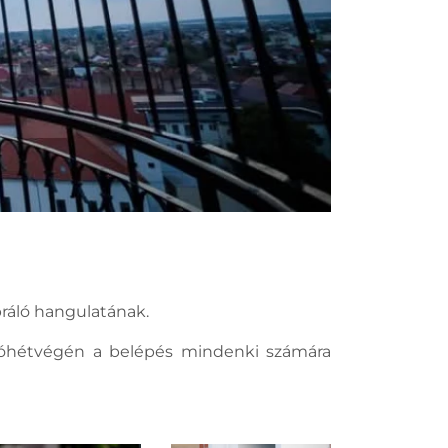
bráló hangulatának.
yitóhétvégén a belépés mindenki számára