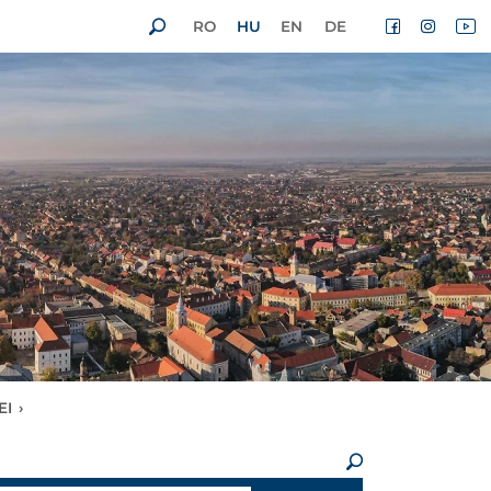
RO
HU
EN
DE
EI
›
×