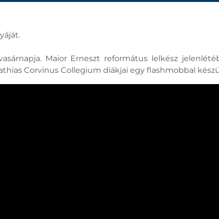
áját.
sárnapja. Maior Erneszt református lelkész jelenlé
athias Corvinus Collegium diákjai egy flashmobbal készü