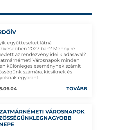
RDŐÍV
yik együtteseket látná
szívesebben 2027-ban? Mennyire
gedett az rendezvény idei kiadásával?
zatmárnémeti Városnapok minden
en különleges eseménynek számít
össégünk számára, kicsiknek és
yoknak egyaránt.
6.06.04
TOVÁBB
SZATMÁRNÉMETI VÁROSNAPOK
ZÖSSÉGÜNKLEGNAGYOBB
NEPE