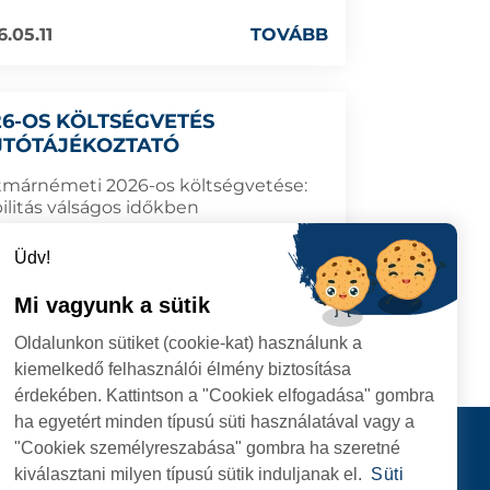
6.05.11
TOVÁBB
26-OS KÖLTSÉGVETÉS
JTÓTÁJÉKOZTATÓ
tmárnémeti 2026-os költségvetése:
ilitás válságos időkben
Üdv!
Mi vagyunk a sütik
6.05.11
TOVÁBB
Oldalunkon sütiket (cookie-kat) használunk a
kiemelkedő felhasználói élmény biztosítása
érdekében. Kattintson a "Cookiek elfogadása" gombra
ha egyetért minden típusú süti használatával vagy a
I
Kapcsolat
"Cookiek személyreszabása" gombra ha szeretné
I HIVATAL
KÖVESSENEK
kiválasztani milyen típusú sütik induljanak el.
Süti
RIE, NR. 1 CORP M,