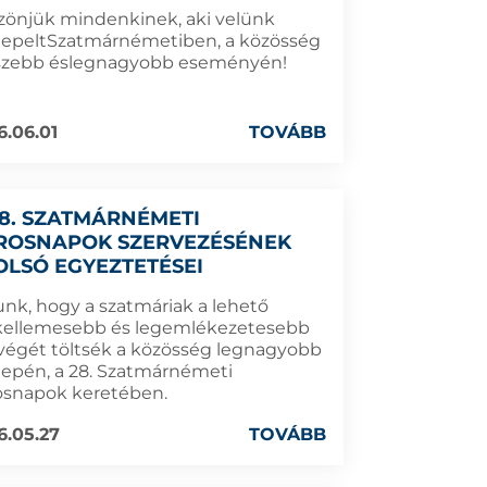
zönjük mindenkinek, aki velünk
epeltSzatmárnémetiben, a közösség
szebb éslegnagyobb eseményén!
6.06.01
TOVÁBB
28. SZATMÁRNÉMETI
ROSNAPOK SZERVEZÉSÉNEK
OLSÓ EGYEZTETÉSEI
unk, hogy a szatmáriak a lehető
kellemesebb és legemlékezetesebb
végét töltsék a közösség legnagyobb
epén, a 28. Szatmárnémeti
osnapok keretében.
6.05.27
TOVÁBB