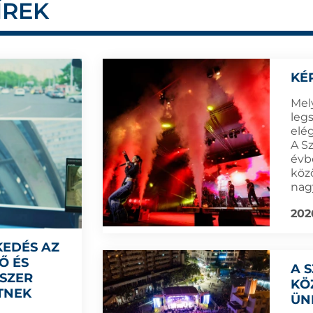
ÍREK
KÉ
Mel
leg
elé
A S
évb
köz
nag
202
KEDÉS AZ
Ő ÉS
A 
DSZER
KÖ
TNEK
ÜN