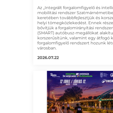
Az „Integrált forgalomfigyelő és intell
mobilitási rendszer Szatmárnémetibe
keretében továbbfejlesztjük és korsze
helyi tömegközlekedést. Ennek rész
bővítjük a forgalomirányítási rendszert
(SMART) autóbusz-megállókat alakítu
korszerűsítünk, valamint egy átfogó 
forgalomfigyelő rendszert hozunk lét
városban.
2026.07.22