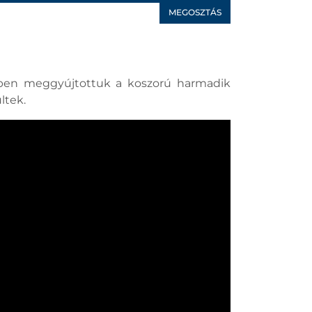
MEGOSZTÁS
tében meggyújtottuk a koszorú harmadik
ltek.