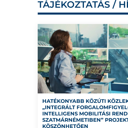
TÁJÉKOZTATÁS / H
HATÉKONYABB KÖZÚTI KÖZLE
„INTEGRÁLT FORGALOMFIGYEL
INTELLIGENS MOBILITÁSI REN
SZATMÁRNÉMETIBEN” PROJEK
KÖSZÖNHETŐEN