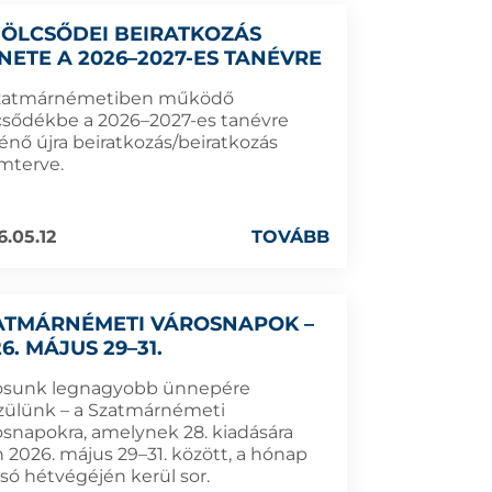
BÖLCSŐDEI BEIRATKOZÁS
NETE A 2026–2027-ES TANÉVRE
zatmárnémetiben működő
csődékbe a 2026–2027-es tanévre
énő újra beiratkozás/beiratkozás
mterve.
6.05.12
TOVÁBB
ATMÁRNÉMETI VÁROSNAPOK –
6. MÁJUS 29–31.
osunk legnagyobb ünnepére
zülünk – a Szatmárnémeti
osnapokra, amelynek 28. kiadására
n 2026. május 29–31. között, a hónap
lsó hétvégéjén kerül sor.