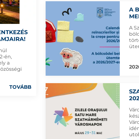
A 
ME
A S
ENTKEZÉS
böl
MJAIRA!
tört
üte
nül
2-én,
ly a
202
közösségi
TOVÁBB
SZ
202
Vár
kés
Vár
idé
uto