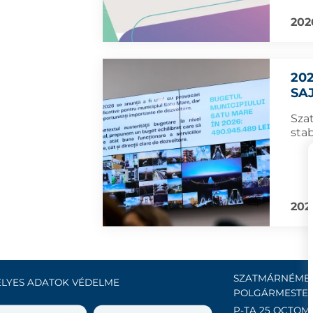
202
20
SA
Sza
stab
202
SZATMÁRNÉMET
LYES ADATOK VÉDELME
POLGÁRMESTER
P-ȚA 25 OCTOMB