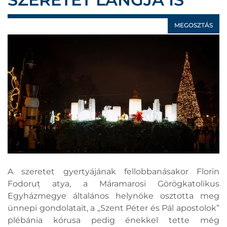
MEGOSZTÁS
A szeretet gyertyájának fellobbanásakor Florin
Fodoruț atya, a Máramarosi Görögkatolikus
Egyházmegye általános helynöke osztotta meg
ünnepi gondolatait, a „Szent Péter és Pál apostolok”
plébánia kórusa pedig énekkel tette még