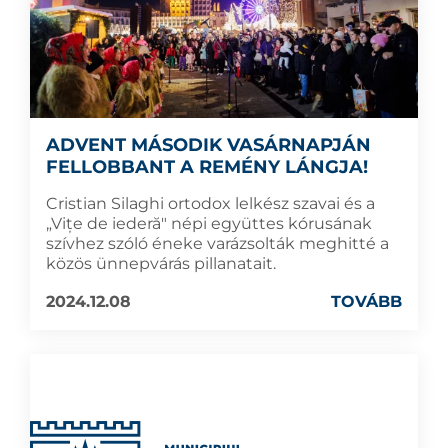
ADVENT MÁSODIK VASÁRNAPJÁN
FELLOBBANT A REMÉNY LÁNGJA!
Cristian Silaghi ortodox lelkész szavai és a
„Vițe de iederă" népi együttes kórusának
szívhez szóló éneke varázsolták meghitté a
közös ünnepvárás pillanatait.
2024.12.08
TOVÁBB