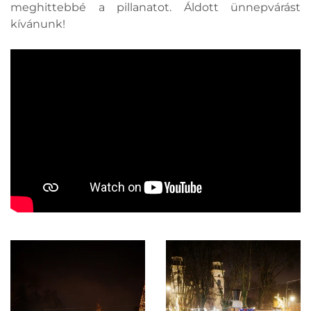
meghittebbé a pillanatot. Áldott ünnepvárást
kívánunk!