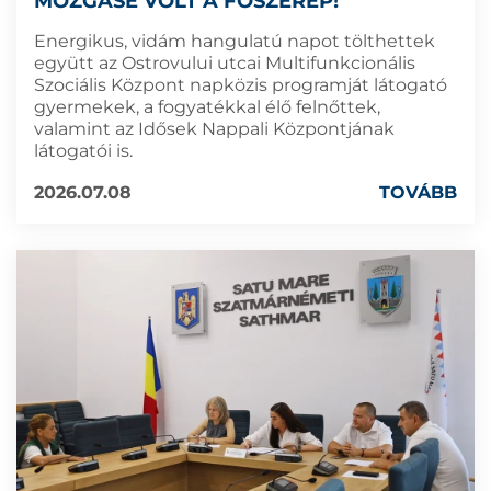
MOZGÁSÉ VOLT A FŐSZEREP!
Energikus, vidám hangulatú napot tölthettek
együtt az Ostrovului utcai Multifunkcionális
Szociális Központ napközis programját látogató
gyermekek, a fogyatékkal élő felnőttek,
valamint az Idősek Nappali Központjának
látogatói is.
2026.07.08
TOVÁBB