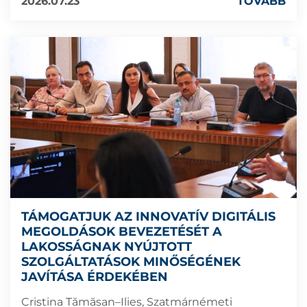
2026.07.23
TOVÁBB
TÁMOGATJUK AZ INNOVATÍV DIGITÁLIS
MEGOLDÁSOK BEVEZETÉSÉT A
LAKOSSÁGNAK NYÚJTOTT
SZOLGÁLTATÁSOK MINŐSÉGÉNEK
JAVÍTÁSA ÉRDEKÉBEN
Cristina Tămășan–Ilieș, Szatmárnémeti