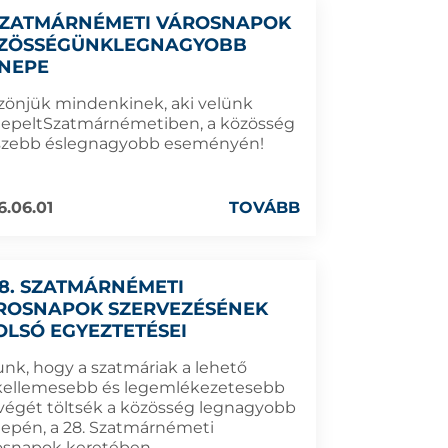
SZATMÁRNÉMETI VÁROSNAPOK
ZÖSSÉGÜNKLEGNAGYOBB
NEPE
zönjük mindenkinek, aki velünk
epeltSzatmárnémetiben, a közösség
szebb éslegnagyobb eseményén!
6.06.01
TOVÁBB
28. SZATMÁRNÉMETI
ROSNAPOK SZERVEZÉSÉNEK
OLSÓ EGYEZTETÉSEI
unk, hogy a szatmáriak a lehető
kellemesebb és legemlékezetesebb
végét töltsék a közösség legnagyobb
epén, a 28. Szatmárnémeti
osnapok keretében.