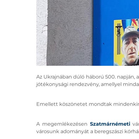
Az Ukrajnában dúló háború 500. napján, 
jótékonysági rendezvény, amellyel mindazo
Emellett köszönetet mondtak mindenkinek
A megemlékezésen
Szatmárnémeti
vá
városunk adományát a beregszászi kórház 