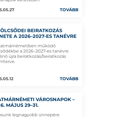
6.05.27
TOVÁBB
BÖLCSŐDEI BEIRATKOZÁS
NETE A 2026–2027-ES TANÉVRE
zatmárnémetiben működő
csődékbe a 2026–2027-es tanévre
énő újra beiratkozás/beiratkozás
mterve.
6.05.12
TOVÁBB
ATMÁRNÉMETI VÁROSNAPOK –
6. MÁJUS 29–31.
osunk legnagyobb ünnepére