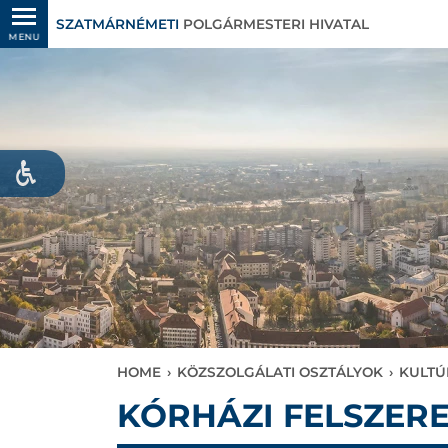
SZATMÁRNÉMETI
POLGÁRMESTERI HIVATAL
MENU
HOME
›
KÖZSZOLGÁLATI OSZTÁLYOK
›
KULTÚ
KÓRHÁZI FELSZER