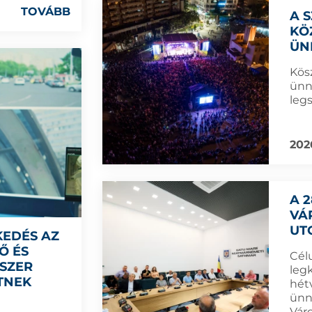
TOVÁBB
A 
KÖ
ÜN
Kös
ünn
leg
202
A 
VÁ
UT
KEDÉS AZ
Ő ÉS
Cél
DSZER
leg
TNEK
hét
ünn
Vár