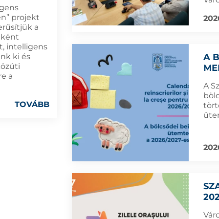
igens
n” projekt
202
rűsítjük a
eként
, intelligens
A 
nk ki és
közúti
ME
re a
A S
böl
TOVÁBB
tört
üte
202
SZ
202
Vár