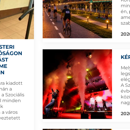
min
én,
amel
sza
202
STERI
TÓSÁGON
KÉ
ÁST
LME
Mel
ÉN
leg
elé
ra kiadott
A S
mán a
évb
a Szociális
köz
l minden
nag
ak
 a város
202
yeztetett