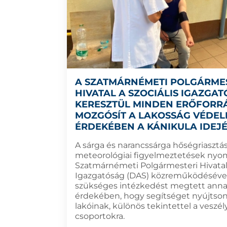
A SZATMÁRNÉMETI POLGÁRME
HIVATAL A SZOCIÁLIS IGAZGA
KERESZTÜL MINDEN ERŐFORR
MOZGÓSÍT A LAKOSSÁG VÉDE
ÉRDEKÉBEN A KÁNIKULA IDEJ
A sárga és narancssárga hőségriasztás
meteorológiai figyelmeztetések nyo
Szatmárnémeti Polgármesteri Hivatal 
Igazgatóság (DAS) közreműködéséve
szükséges intézkedést megtett ann
érdekében, hogy segítséget nyújtson
lakóinak, különös tekintettel a veszél
csoportokra.