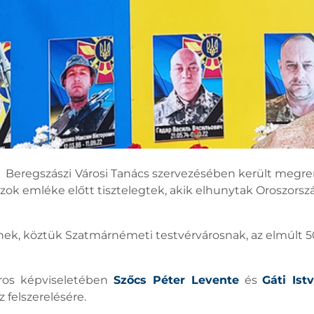
a Beregszászi Városi Tanács szervezésében került meg
k emléke előtt tisztelegtek, akik elhunytak Oroszország 
, köztük Szatmárnémeti testvérvárosnak, az elmúlt 50
ros képviseletében
Szőcs Péter Levente
és
Gáti Ist
felszerelésére.