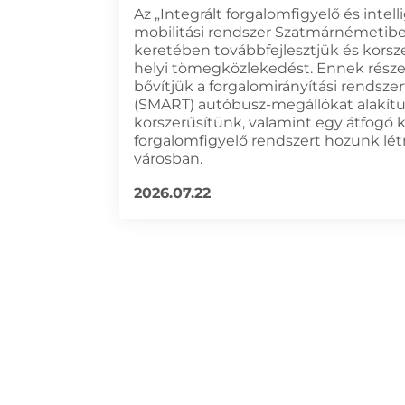
Az „Integrált forgalomfigyelő és intell
mobilitási rendszer Szatmárnémetibe
keretében továbbfejlesztjük és korsze
helyi tömegközlekedést. Ennek rész
bővítjük a forgalomirányítási rendszert
(SMART) autóbusz-megállókat alakítu
korszerűsítünk, valamint egy átfogó 
forgalomfigyelő rendszert hozunk lét
városban.
2026.07.22