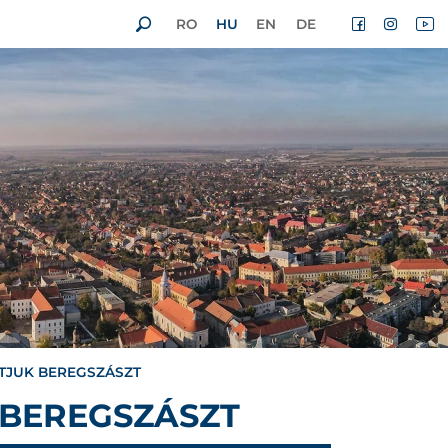
RO
HU
EN
DE
TJUK BEREGSZÁSZT
 BEREGSZÁSZT