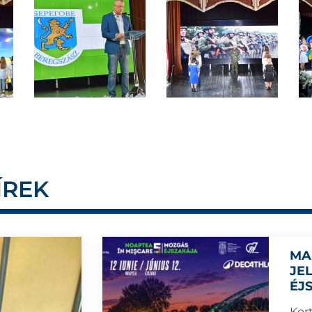
ÍREK
MA
JE
ÉJ
Kort