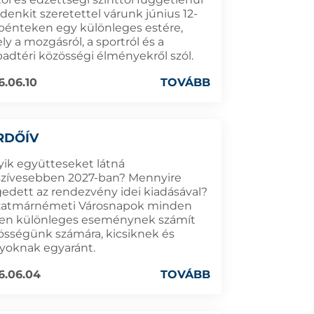
denkit szeretettel várunk június 12-
 pénteken egy különleges estére,
y a mozgásról, a sportról és a
badtéri közösségi élményekről szól.
6.06.10
TOVÁBB
RDŐÍV
yik együtteseket látná
szívesebben 2027-ban? Mennyire
gedett az rendezvény idei kiadásával?
zatmárnémeti Városnapok minden
en különleges eseménynek számít
össégünk számára, kicsiknek és
yoknak egyaránt.
6.06.04
TOVÁBB