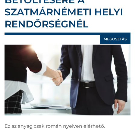
SZATMÁRNÉMETI HELYI
RENDŐRSÉGNÉL
MEGOSZTÁS
Ez az anyag csak román nyelven elérhető.