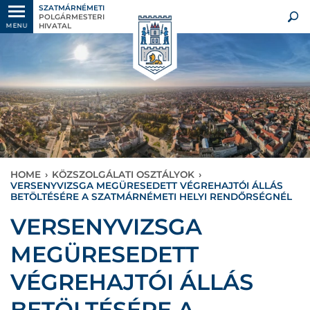
SZATMÁRNÉMETI
POLGÁRMESTERI
HIVATAL
MENU
HOME
›
KÖZSZOLGÁLATI OSZTÁLYOK
›
VERSENYVIZSGA MEGÜRESEDETT VÉGREHAJTÓI ÁLLÁS
BETÖLTÉSÉRE A SZATMÁRNÉMETI HELYI RENDŐRSÉGNÉL
VERSENYVIZSGA
MEGÜRESEDETT
VÉGREHAJTÓI ÁLLÁS
BETÖLTÉSÉRE A