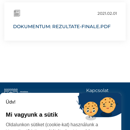
2021.02.01
DOKUMENTUM: REZULTATE-FINALE.PDF
Kapcsolat
KÖVESSENEK
Üdv!
Mi vagyunk a sütik
SZATMÁRNÉMETI
Oldalunkon sütiket (cookie-kat) használunk a
POLGÁRMESTERI HIVATAL