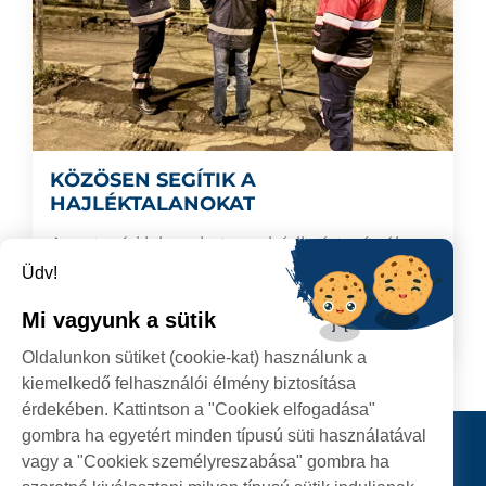
KÖZÖSEN SEGÍTIK A
HAJLÉKTALANOKAT
A szatmári lakosokat arra kérik, értesítsék a
Szatmárnémeti Szociális Igazgatóságot, ha
Üdv!
tudomásuk van hajléktalan személyekről.
Mi vagyunk a sütik
2025.01.13
TOVÁBB
Oldalunkon sütiket (cookie-kat) használunk a
kiemelkedő felhasználói élmény biztosítása
érdekében. Kattintson a "Cookiek elfogadása"
gombra ha egyetért minden típusú süti használatával
Kapcsolat
vagy a "Cookiek személyreszabása" gombra ha
KÖVESSENEK