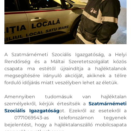
A Szatmárnémeti Szociális Igazgatóság, a Helyi
Rendőrség és a Máltai Szeretetszolgálat közös
csapata ma estétől újraindítja a hajléktalanok
megsegítésére irányuló akcióját, akiknek a télire
forduló időjárás miatt veszélyben lehet az életük.
Amennyiben tudomásuk van hajléktalan
személyekről, kérjük értesítsék a
Szatmárnémeti
Szociális Igazgatóság
ot. Ezekről az esetekről a
0771069543-as telefonszámon tegyenek
bejelentést, hogy a hajléktalanszálló mobilcsapata