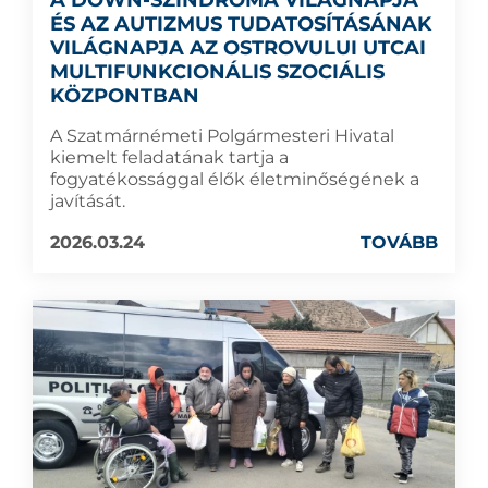
A DOWN-SZINDRÓMA VILÁGNAPJA
ÉS AZ AUTIZMUS TUDATOSÍTÁSÁNAK
VILÁGNAPJA AZ OSTROVULUI UTCAI
MULTIFUNKCIONÁLIS SZOCIÁLIS
KÖZPONTBAN
A Szatmárnémeti Polgármesteri Hivatal
kiemelt feladatának tartja a
fogyatékossággal élők életminőségének a
javítását.
2026.03.24
TOVÁBB