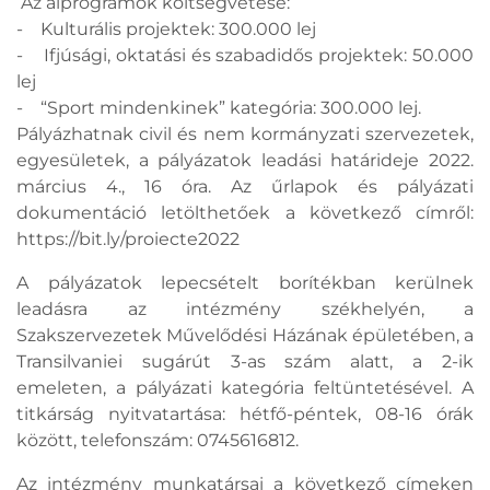
Az alprogramok költségvetése:
- Kulturális projektek: 300.000 lej
- Ifjúsági, oktatási és szabadidős projektek: 50.000
lej
- “Sport mindenkinek” kategória: 300.000 lej.
Pályázhatnak civil és nem kormányzati szervezetek,
egyesületek, a pályázatok leadási határideje 2022.
március 4., 16 óra. Az űrlapok és pályázati
dokumentáció letölthetőek a következő címről:
https://bit.ly/proiecte2022
A pályázatok lepecsételt borítékban kerülnek
leadásra az intézmény székhelyén, a
Szakszervezetek Művelődési Házának épületében, a
Transilvaniei sugárút 3-as szám alatt, a 2-ik
emeleten, a pályázati kategória feltüntetésével. A
titkárság nyitvatartása: hétfő-péntek, 08-16 órák
között, telefonszám: 0745616812.
Az intézmény munkatársai a következő címeken