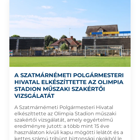
A SZATMÁRNÉMETI POLGÁRMESTERI
HIVATAL ELKÉSZÍTTETTE AZ OLIMPIA
STADION MŰSZAKI SZAKÉRTŐI
VIZSGÁLATÁT
A Szatmárnémeti Polgármesteri Hivatal
elkészíttette az Olimpia Stadion műszaki
szakértői vizsgálatát, amely egyértelmű
eredményre jutott: a több mint 15 éve
használaton kívüli kapu mögötti lelátót és a
kettes számú tribünt biztonsági okokból le