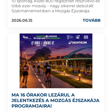
10 sportág, közel 800 regisztrált résztvevő és
több ezer mosoly - nagy sikerrel debütált
Szatmárnémetiben a Mozgás Éjszakája.
2026.06.15
TOVÁBB
MA 16 ÓRAKOR LEZÁRUL A
JELENTKEZÉS A MOZGÁS ÉJSZAKÁJA
PROGRAMJAIRA!