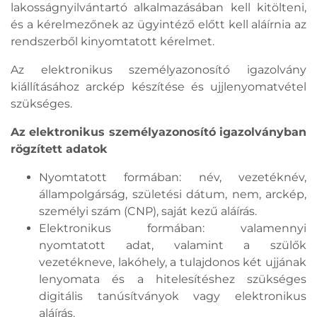
lakosságnyilvántartó alkalmazásában kell kitölteni,
és a kérelmezőnek az ügyintéző előtt kell aláírnia az
rendszerből kinyomtatott kérelmet.
Az elektronikus személyazonosító igazolvány
kiállításához arckép készítése és ujjlenyomatvétel
szükséges.
Az elektronikus személyazonosító igazolványban
rögzített adatok
Nyomtatott formában: név, vezetéknév,
állampolgárság, születési dátum, nem, arckép,
személyi szám (CNP), saját kezű aláírás.
Elektronikus formában: valamennyi
nyomtatott adat, valamint a szülők
vezetékneve, lakóhely, a tulajdonos két ujjának
lenyomata és a hitelesítéshez szükséges
digitális tanúsítványok vagy elektronikus
aláírás.