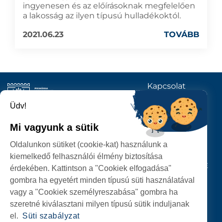
ingyenesen és az előírásoknak megfelelően
a lakosság az ilyen típusú hulladékoktól.
2021.06.23
TOVÁBB
Kapcsolat
KÖVESSENEK
Üdv!
Mi vagyunk a sütik
SZATMÁRNÉMETI
Oldalunkon sütiket (cookie-kat) használunk a
POLGÁRMESTERI HIVATAL
kiemelkedő felhasználói élmény biztosítása
P-ȚA 25 OCTOMBRIE, NR. 1 CORP M, 440026 SATU MARE
érdekében. Kattintson a "Cookiek elfogadása"
gombra ha egyetért minden típusú süti használatával
SZEMÉLYES ADATOK VÉDELME
vagy a "Cookiek személyreszabása" gombra ha
szeretné kiválasztani milyen típusú sütik induljanak
el.
Süti szabályzat