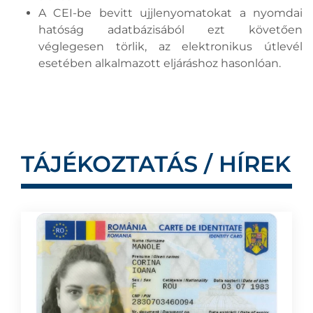
A CEI-be bevitt ujjlenyomatokat a nyomdai
hatóság adatbázisából ezt követően
véglegesen törlik, az elektronikus útlevél
esetében alkalmazott eljáráshoz hasonlóan.
TÁJÉKOZTATÁS / HÍREK