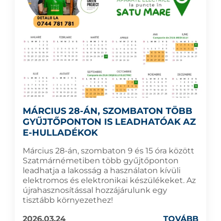
MÁRCIUS 28-ÁN, SZOMBATON TÖBB
GYŰJTŐPONTON IS LEADHATÓAK AZ
E-HULLADÉKOK
Március 28-án, szombaton 9 és 15 óra között
Szatmárnémetiben több gyűjtőponton
leadhatja a lakosság a használaton kívüli
elektromos és elektronikai készülékeket. Az
újrahasznosítással hozzájárulunk egy
tisztább környezethez!
2026.03.24
TOVÁBB