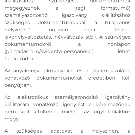
kiállításához szükséges dokumentumok
megegyeznek a (régi formátumú)
személyazonosító igazolvány kiállításához
szükséges dokumentumokkal, a tulajdonos
helyzetétől függően (csere, lejárat,
lakóhelyváltoztatás, névváltozás stb.). A szükséges
dokumentumokról a honlapon
(primariasm.ro/evidenta-persoanelor) lehet
tájékozódni.
Az anyakönyvi okmányokat és a lakcímigazolásra
vonatkozó dokumentumokat eredetiben kell
benyújtani.
Az elektronikus személyazonosító igazolvány
kiállítására vonatkozó igénylést a kérelmezőnek
nem kell kitöltenie, mielőtt az ügyfélablakhoz
megy.
A szükséges adatokat a helyszínen, a