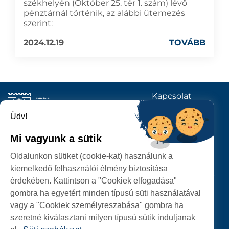
székhelyén (Október 25. tér 1. szám) lévő
pénztárnál történik, az alábbi ütemezés
szerint:
2024.12.19
TOVÁBB
Kapcsolat
KÖVESSENEK
Üdv!
Mi vagyunk a sütik
SZATMÁRNÉMETI
Oldalunkon sütiket (cookie-kat) használunk a
POLGÁRMESTERI HIVATAL
kiemelkedő felhasználói élmény biztosítása
P-ȚA 25 OCTOMBRIE, NR. 1 CORP M, 440026 SATU MARE
érdekében. Kattintson a "Cookiek elfogadása"
gombra ha egyetért minden típusú süti használatával
SZEMÉLYES ADATOK VÉDELME
vagy a "Cookiek személyreszabása" gombra ha
szeretné kiválasztani milyen típusú sütik induljanak