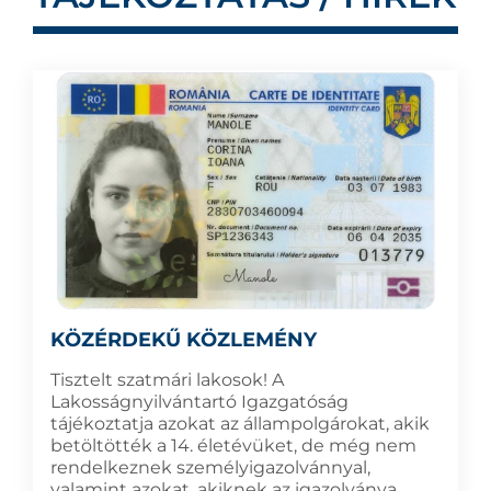
KÖZÉRDEKŰ KÖZLEMÉNY
Tisztelt szatmári lakosok! A
Lakosságnyilvántartó Igazgatóság
tájékoztatja azokat az állampolgárokat, akik
betöltötték a 14. életévüket, de még nem
rendelkeznek személyigazolvánnyal,
valamint azokat, akiknek az igazolványa