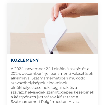
KÖZLEMÉNY
A 2024. november 24-i elnökválasztás és a
2024. december 1-jei parlamenti választások
alkalmával Szatmárnémetiben működő
szavazóhelyiségek elnökeinek,
elnökhelyetteseinek, tagjainak és a
szavazóhelyiségek számítógépes kezelőinek
a készpénzes juttatások kifizetése a
Szatmárnémeti Polgármesteri Hivatal