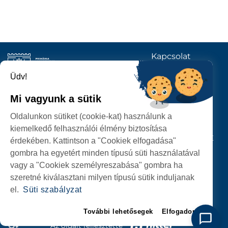
Kapcsolat
KÖVESSENEK
Üdv!
Mi vagyunk a sütik
SZATMÁRNÉMETI
Oldalunkon sütiket (cookie-kat) használunk a
POLGÁRMESTERI HIVATAL
kiemelkedő felhasználói élmény biztosítása
P-ȚA 25 OCTOMBRIE, NR. 1 CORP M, 440026 SATU MARE
érdekében. Kattintson a "Cookiek elfogadása"
gombra ha egyetért minden típusú süti használatával
SZEMÉLYES ADATOK VÉDELME
vagy a "Cookiek személyreszabása" gombra ha
szeretné kiválasztani milyen típusú sütik induljanak
el.
Süti szabályzat
További lehetősegek
Elfogadom
Az oldalt fejlesztette