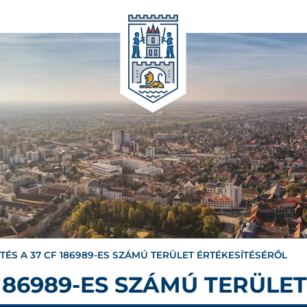
ÍTÉS A 37 CF 186989-ES SZÁMÚ TERÜLET ÉRTÉKESÍTÉSÉRŐL
 186989-ES SZÁMÚ TERÜLE