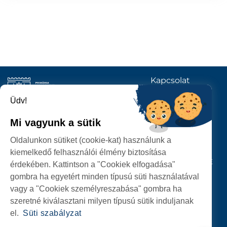
Kapcsolat
KÖVESSENEK
Üdv!
Mi vagyunk a sütik
SZATMÁRNÉMETI
Oldalunkon sütiket (cookie-kat) használunk a
POLGÁRMESTERI HIVATAL
kiemelkedő felhasználói élmény biztosítása
P-ȚA 25 OCTOMBRIE, NR. 1 CORP M, 440026 SATU MARE
érdekében. Kattintson a "Cookiek elfogadása"
gombra ha egyetért minden típusú süti használatával
SZEMÉLYES ADATOK VÉDELME
vagy a "Cookiek személyreszabása" gombra ha
szeretné kiválasztani milyen típusú sütik induljanak
el.
Süti szabályzat