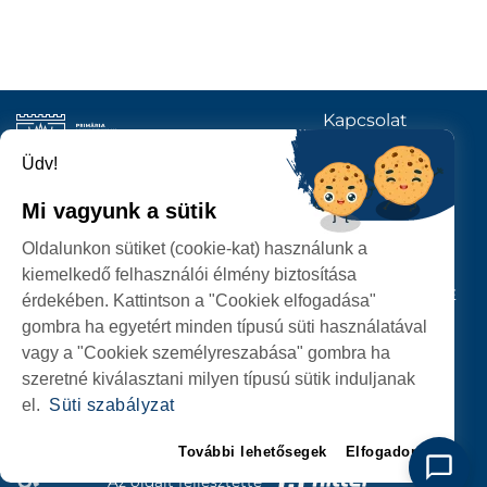
Kapcsolat
KÖVESSENEK
Üdv!
Mi vagyunk a sütik
SZATMÁRNÉMETI
Oldalunkon sütiket (cookie-kat) használunk a
POLGÁRMESTERI HIVATAL
kiemelkedő felhasználói élmény biztosítása
P-ȚA 25 OCTOMBRIE, NR. 1 CORP M, 440026 SATU MARE
érdekében. Kattintson a "Cookiek elfogadása"
gombra ha egyetért minden típusú süti használatával
SZEMÉLYES ADATOK VÉDELME
vagy a "Cookiek személyreszabása" gombra ha
szeretné kiválasztani milyen típusú sütik induljanak
el.
Süti szabályzat
További lehetősegek
Elfogadom
Az oldalt fejlesztette