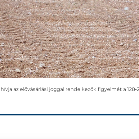
ívja az elővásárlási joggal rendelkezők figyelmét a 128-2