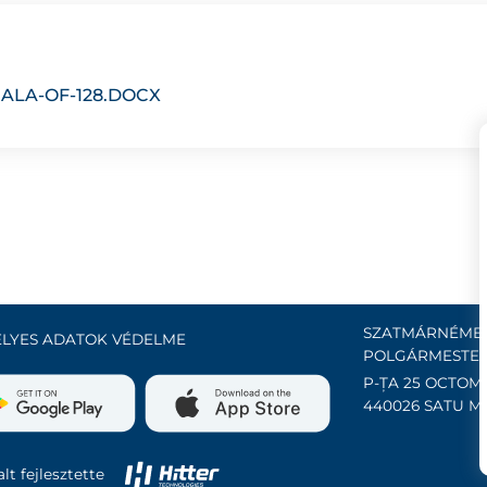
ALA-OF-128.DOCX
SZATMÁRNÉMET
LYES ADATOK VÉDELME
POLGÁRMESTER
P-ȚA 25 OCTOMB
440026 SATU M
lt fejlesztette