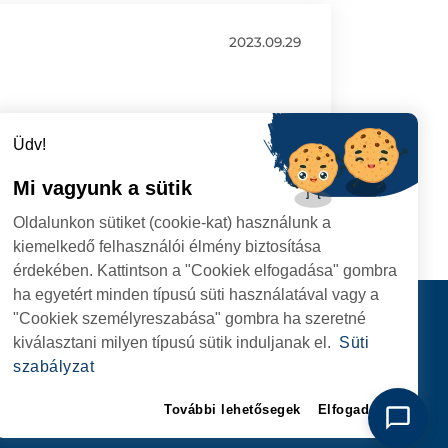
2023.09.29
Üdv!
Mi vagyunk a sütik
Oldalunkon sütiket (cookie-kat) használunk a
kiemelkedő felhasználói élmény biztosítása
érdekében. Kattintson a "Cookiek elfogadása" gombra
ha egyetért minden típusú süti használatával vagy a
I
Kapcsolat
"Cookiek személyreszabása" gombra ha szeretné
I HIVATAL
KÖVESSENEK
kiválasztani milyen típusú sütik induljanak el.
Süti
RIE, NR. 1 CORP M,
szabályzat
ARE
További lehetősegek
Elfogadom