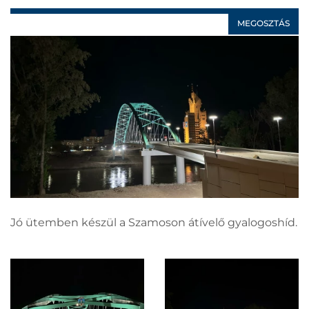
MEGOSZTÁS
Jó ütemben készül a Szamoson átívelő gyalogoshíd.