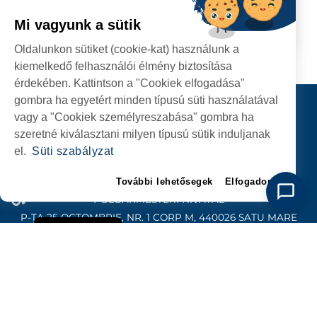
Mărtinești.
Mi vagyunk a sütik
2023.03.15
TOVÁBB
Oldalunkon sütiket (cookie-kat) használunk a
kiemelkedő felhasználói élmény biztosítása
érdekében. Kattintson a "Cookiek elfogadása"
gombra ha egyetért minden típusú süti használatával
Kapcsolat
vagy a "Cookiek személyreszabása" gombra ha
KÖVESSENEK
szeretné kiválasztani milyen típusú sütik induljanak
el.
Süti szabályzat
További lehetősegek
Elfogadom
SZATMÁRNÉMETI
POLGÁRMESTERI HIVATAL
P-ȚA 25 OCTOMBRIE, NR. 1 CORP M, 440026 SATU MARE
Süti szabályzat
SZEMÉLYES ADATOK VÉDELME