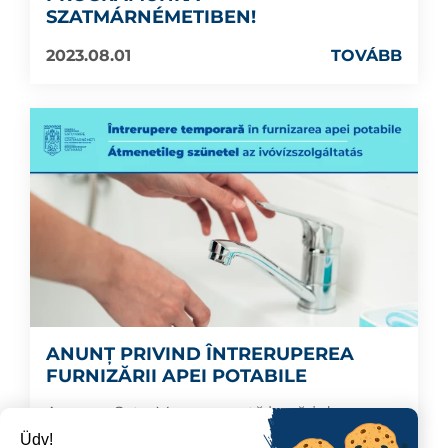
SZATMÁRNÉMETIBEN!
2023.08.01
TOVÁBB
ANUNȚ PRIVIND ÎNTRERUPEREA
FURNIZĂRII APEI POTABILE
Apaserv Satu Mare execută lucrări de
racordare a generatorului de la Uzina de apă
Üdv!