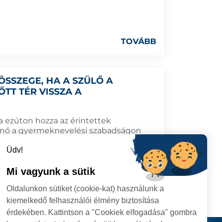
TOVÁBB
SSZEGE, HA A SZÜLŐ A
TT TÉR VISSZA A
 ezúton hozza az érintettek
re nő a gyermeknevelési szabadságon
ét ösztönző havi támogatás összege,
Üdv!
 korának betöltése előtt visszatér a
Mi vagyunk a sütik
TOVÁBB
Oldalunkon sütiket (cookie-kat) használunk a
kiemelkedő felhasználói élmény biztosítása
érdekében. Kattintson a "Cookiek elfogadása" gombra