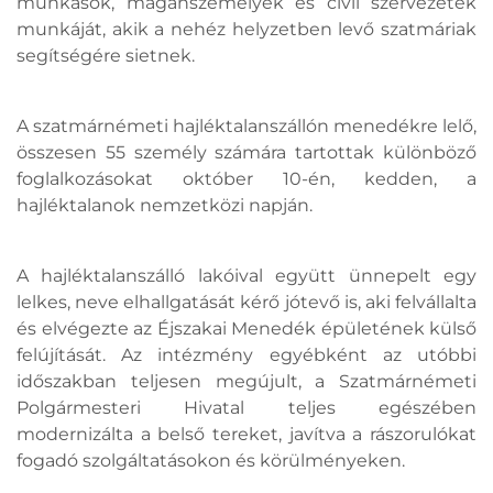
munkások, magánszemélyek és civil szervezetek
munkáját, akik a nehéz helyzetben levő szatmáriak
segítségére sietnek.
A szatmárnémeti hajléktalanszállón menedékre lelő,
összesen 55 személy számára tartottak különböző
foglalkozásokat október 10-én, kedden, a
hajléktalanok nemzetközi napján.
A hajléktalanszálló lakóival együtt ünnepelt egy
lelkes, neve elhallgatását kérő jótevő is, aki felvállalta
és elvégezte az Éjszakai Menedék épületének külső
felújítását. Az intézmény egyébként az utóbbi
időszakban teljesen megújult, a Szatmárnémeti
Polgármesteri Hivatal teljes egészében
modernizálta a belső tereket, javítva a rászorulókat
fogadó szolgáltatásokon és körülményeken.