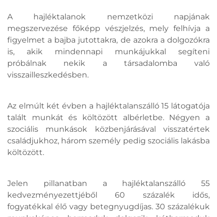
A hajléktalanok nemzetközi napjának
megszervezése főképp vészjelzés, mely felhívja a
figyelmet a bajba jutottakra, de azokra a dolgozókra
is, akik mindennapi munkájukkal segíteni
próbálnak nekik a társadalomba való
visszailleszkedésben.
Az elmúlt két évben a hajléktalanszálló 15 látogatója
talált munkát és költözött albérletbe. Négyen a
szociális munkások közbenjárásával visszatértek
családjukhoz, három személy pedig szociális lakásba
költözött.
Jelen pillanatban a hajléktalanszálló 55
kedvezményezettjéből 60 százalék idős,
fogyatékkal élő vagy betegnyugdíjas. 30 százalékuk