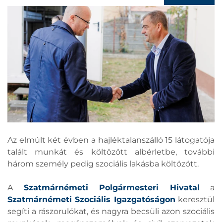
Az elmúlt két évben a hajléktalanszálló 15 látogatója
talált munkát és költözött albérletbe, további
három személy pedig szociális lakásba költözött.
A
Szatmárnémeti Polgármesteri Hivatal
a
Szatmárnémeti Szociális Igazgatóságon
keresztül
segíti a rászorulókat, és nagyra becsüli azon szociális