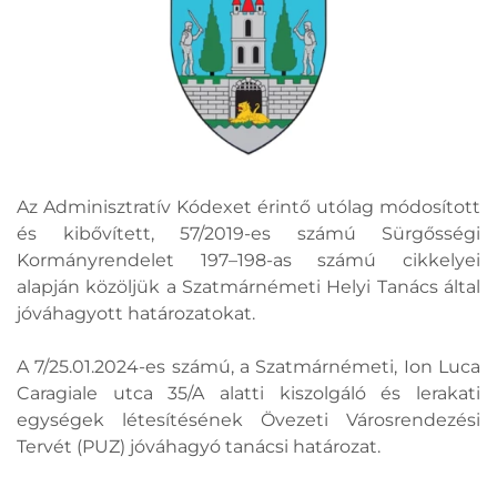
Az Adminisztratív Kódexet érintő utólag módosított
és kibővített, 57/2019-es számú Sürgősségi
Kormányrendelet 197–198-as számú cikkelyei
alapján közöljük a Szatmárnémeti Helyi Tanács által
jóváhagyott határozatokat.
A 7/25.01.2024-es számú, a Szatmárnémeti, Ion Luca
Caragiale utca 35/A alatti kiszolgáló és lerakati
egységek létesítésének Övezeti Városrendezési
Tervét (PUZ) jóváhagyó tanácsi határozat.