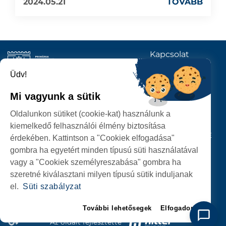
2024.05.21
TOVÁBB
Kapcsolat
KÖVESSENEK
Üdv!
Mi vagyunk a sütik
SZATMÁRNÉMETI
Oldalunkon sütiket (cookie-kat) használunk a
POLGÁRMESTERI HIVATAL
kiemelkedő felhasználói élmény biztosítása
P-ȚA 25 OCTOMBRIE, NR. 1 CORP M, 440026 SATU MARE
érdekében. Kattintson a "Cookiek elfogadása"
gombra ha egyetért minden típusú süti használatával
SZEMÉLYES ADATOK VÉDELME
vagy a "Cookiek személyreszabása" gombra ha
szeretné kiválasztani milyen típusú sütik induljanak
el.
Süti szabályzat
További lehetősegek
Elfogadom
Az oldalt fejlesztette