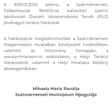
A 8/25.01.2024 számú, a Szatmárnémeti,
Szőkemocsár 184605-os kataszteri számú
lakóövezet Övezeti Városrendezési Tervét (PUZ)
jóváhagyó tanácsi határozat.
A határozatok megtekinthetőek a Szatmárnémeti
Polgármesteri Hivatalban kihelyezett hirdetőfalon,
valamint az intézmény honlapján, a
www.primariasm.ro weboldalon, a Helyi Tanácsi
Határozatok, valamint a Helyi Hivatalos Közlöny
alkategóriákban.
Mihaela Maria Racolţa
Szatmárnémeti Municípium főjegyzője