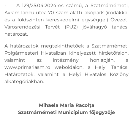
• A 129/25.04.2024-es számú, a Szatmárnémeti,
Avram Iancu utca 70. szám alatti lakópark (irodákkal
és a földszinten kereskedelmi egységgel) Övezeti
Városrendezési Tervét (PUZ) jóváhagyó tanácsi
határozat.
A határozatok megtekinthetőek a Szatmárnémeti
Polgármesteri Hivatalban kihelyezett hirdetőfalon,
valamint az intézmény honlapján, a
www.primariasm.ro weboldalon, a Helyi Tanácsi
Határozatok, valamint a Helyi Hivatalos Közlöny
alkategóriákban.
Mihaela Maria Racolţa
Szatmárnémeti Municípium főjegyzője