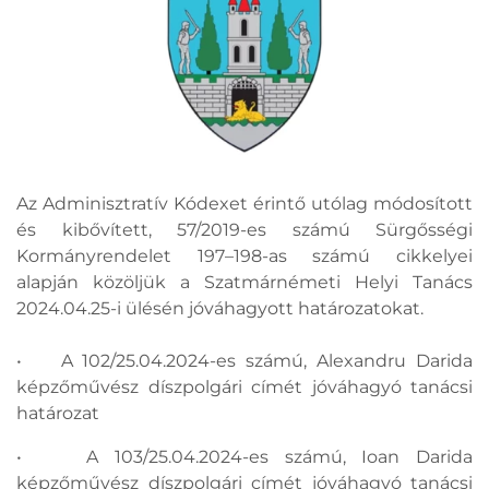
Az Adminisztratív Kódexet érintő utólag módosított
és kibővített, 57/2019-es számú Sürgősségi
Kormányrendelet 197–198-as számú cikkelyei
alapján közöljük a Szatmárnémeti Helyi Tanács
2024.04.25-i ülésén jóváhagyott határozatokat.
• A 102/25.04.2024-es számú, Alexandru Darida
képzőművész díszpolgári címét jóváhagyó tanácsi
határozat
• A 103/25.04.2024-es számú, Ioan Darida
képzőművész díszpolgári címét jóváhagyó tanácsi