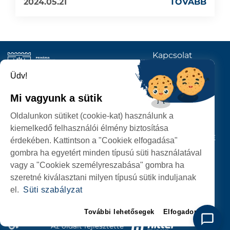
2024.05.21
TOVÁBB
Kapcsolat
KÖVESSENEK
Üdv!
Mi vagyunk a sütik
SZATMÁRNÉMETI
Oldalunkon sütiket (cookie-kat) használunk a
POLGÁRMESTERI HIVATAL
kiemelkedő felhasználói élmény biztosítása
P-ȚA 25 OCTOMBRIE, NR. 1 CORP M, 440026 SATU MARE
érdekében. Kattintson a "Cookiek elfogadása"
gombra ha egyetért minden típusú süti használatával
SZEMÉLYES ADATOK VÉDELME
vagy a "Cookiek személyreszabása" gombra ha
szeretné kiválasztani milyen típusú sütik induljanak
el.
Süti szabályzat
További lehetősegek
Elfogadom
Az oldalt fejlesztette