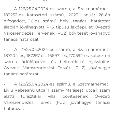
• A 126/25.04.2024-es számú, a Szatmárnémeti,
189252-es kataszteri számú, 2023. január 26-án
elfogadott, 16-os számú helyi tanácsi határozat
alapján jóváhagyott P+6 típusú lakóépület Övezeti
Városrendezési Tervének (PUZ) bővítését jóváhagyó
tanácsi határozat
• A 127/25.04.2024-es számú, a Szatmárnémeti,
187204-es, 187257-es, 166971-es, 170592-es kataszteri
számú üdülőövezet és belterületté nyilvánítás
Övezeti Városrendezési Tervét (PUZ) jóváhagyó
tanácsi határozat.
• A 128/25.04.2024-es számú, a Szatmárnémeti,
Liviu Rebreanu utca 11. szám– Mărășești utca 1. szám
alatti turisztikai villa bővítésének Övezeti
Városrendezési Tervét (PUZ) jóváhagyó tanácsi
határozat.