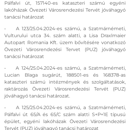
Pálfalvi út, 157140-es kataszteri számú egyéni
lakóházak Övezeti Városrendezési Tervét jóváhagyó
tanácsi határozat
• A 123/25.04.2024-es számú, a Szatmárnémeti,
Vulturului utca 34. szám alatti, a Lisa Draxlmaier
Autopart Romania Kft. üzem bővítésére vonatkozó
Övezeti Városrendezési Tervet (PUZ) jóváhagyó
tanácsi határozat
• A 124/25.04.2024-es számú, a Szatmárnémeti,
Lucian Blaga sugárút, 188501-es és 168378-as
kataszteri számú intézmények és szolgáltatások,
raktározás Övezeti Városrendezési Tervét (PUZ)
jóváhagyó tanácsi határozat.
• A 125/25.04.2024-es számú, a Szatmárnémeti,
Pálfalvi út 65/A és 65/C szám alatti S+P+1E típusú
épület, egyéni lakóházak Övezeti Városrendezési
Tervét (PUZ) jóváhagyó tanácsi határozat