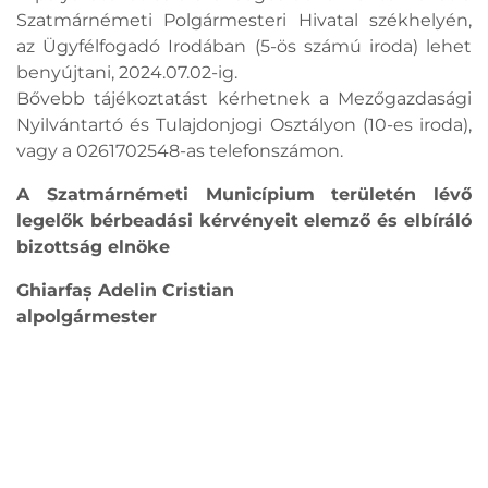
Szatmárnémeti Polgármesteri Hivatal székhelyén,
az Ügyfélfogadó Irodában (5-ös számú iroda) lehet
benyújtani, 2024.07.02-ig.
Bővebb tájékoztatást kérhetnek a Mezőgazdasági
Nyilvántartó és Tulajdonjogi Osztályon (10-es iroda),
vagy a 0261702548-as telefonszámon.
A Szatmárnémeti Municípium területén lévő
legelők bérbeadási kérvényeit elemző és elbíráló
bizottság elnöke
Ghiarfaș Adelin Cristian
alpolgármester