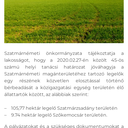
Szatmárnémeti önkormányzata tájékoztatja a
lakosságot, hogy a 2020.02.27-én közölt 45-ös
számú helyi tanácsi határozat jóváhagyja a
Szatmárnémeti magánterületéhez tartozó legelők
egy részének közvetlen elosztással történő
bérbeadását a közigazgatási egység területén élő
állattartók között, az alábbiak szerint:
– 105,77 hektár legelő Szatmárzsadány területén
– 9.74 hektár legelő Szőkemocsár területén.
A pályázatokat és a szükséges dokumentumokat a