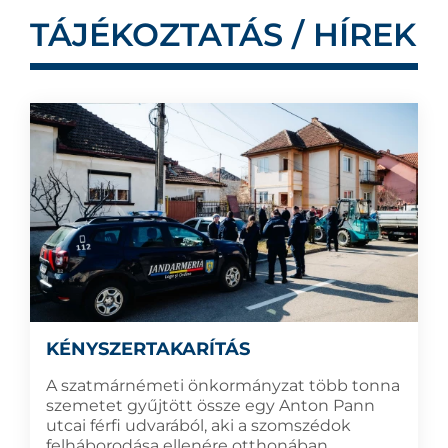
TÁJÉKOZTATÁS / HÍREK
KÉNYSZERTAKARÍTÁS
A szatmárnémeti önkormányzat több tonna
szemetet gyűjtött össze egy Anton Pann
utcai férfi udvarából, aki a szomszédok
felháborodása ellenére otthonában