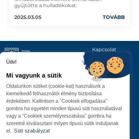
gyűjtötte a hulladékokat.
2025.03.05
TOVÁBB
Kapcsolat
KÖVESSENEK
Üdv!
Mi vagyunk a sütik
SZATMÁRNÉMETI
Oldalunkon sütiket (cookie-kat) használunk a
POLGÁRMESTERI HIVATAL
kiemelkedő felhasználói élmény biztosítása
P-ȚA 25 OCTOMBRIE, NR. 1 CORP M, 440026 SATU MARE
érdekében. Kattintson a "Cookiek elfogadása"
gombra ha egyetért minden típusú süti használatával
SZEMÉLYES ADATOK VÉDELME
vagy a "Cookiek személyreszabása" gombra ha
szeretné kiválasztani milyen típusú sütik induljanak
el.
Süti szabályzat