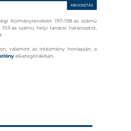
MEGOSZTÁS
sségi Kormányrendelet 197–198-as számú
 103-as számú helyi tanácsi határozatot,
t.
on, valamint az intézmény honlapján, a
özlöny
alkategóriákban.