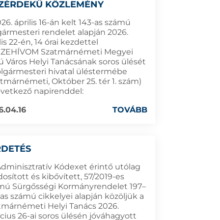
ZÉRDEKŰ KÖZLEMÉNY
26. április 16-án kelt 143-as számú
gármesteri rendelet alapján 2026.
lis 22-én, 14 órai kezdettel
ZEHÍVOM Szatmárnémeti Megyei
ú Város Helyi Tanácsának soros ülését
olgármesteri hivatal üléstermébe
atmárnémeti, Október 25. tér 1. szám)
övetkező napirenddel:
6.04.16
TOVÁBB
RDETÉS
Adminisztratív Kódexet érintő utólag
sított és kibővített, 57/2019-es
mú Sürgősségi Kormányrendelet 197–
as számú cikkelyei alapján közöljük a
tmárnémeti Helyi Tanács 2026.
cius 26-ai soros ülésén jóváhagyott