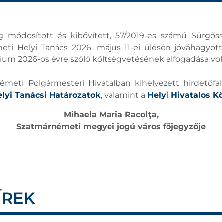
ag módosított és kibővített, 57/2019-es számú Sürgő
eti Helyi Tanács 2026. május 11-ei ülésén jóváhagyott
m 2026-os évre szóló költségvetésének elfogadása vol
meti Polgármesteri Hivatalban kihelyezett hirdetőfal
lyi Tanácsi Határozatok
, valamint a
Helyi Hivatalos K
Mihaela Maria Racolţa,
Szatmárnémeti megyei jogú város főjegyzője
ÍREK