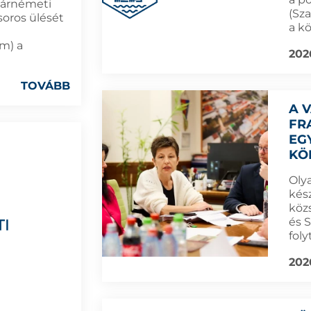
márnémeti
(Sz
soros ülését
a k
ám) a
202
TOVÁBB
A 
FR
EG
KÖ
Oly
kész
köz
és 
foly
202