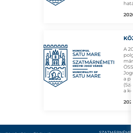
hat
202
KÖ
A 2
pol
márc
ÖSS
Jog
a p
(Sz
a k
202
SZATMÁRNÉMET