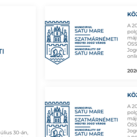
KÖ
A 2
pol
máju
ÖSS
Jog
onl
202
KÖ
A 2
pol
máju
ÖSS
Jog
úlius 30-án,
a p