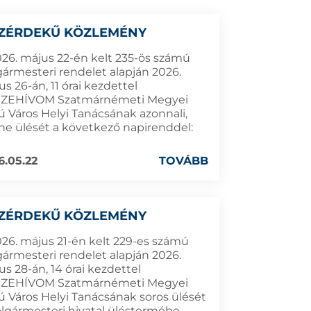
ZÉRDEKŰ KÖZLEMÉNY
026. május 22-én kelt 235-ös számú
gármesteri rendelet alapján 2026.
s 26-án, 11 órai kezdettel
ZEHÍVOM Szatmárnémeti Megyei
ú Város Helyi Tanácsának azonnali,
ine ülését a következő napirenddel:
6.05.22
TOVÁBB
ZÉRDEKŰ KÖZLEMÉNY
026. május 21-én kelt 229-es számú
gármesteri rendelet alapján 2026.
s 28-án, 14 órai kezdettel
ZEHÍVOM Szatmárnémeti Megyei
ú Város Helyi Tanácsának soros ülését
olgármesteri hivatal üléstermébe