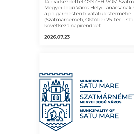
14 órai kezdettel ÖSSZEHÍVOM Szat
Megyei Jogú Város Helyi Tanácsának 
a polgármesteri hivatal üléstermébe
(Szatmárnémeti, Október 25. tér 1. sz
következő napirenddel:
2026.07.23