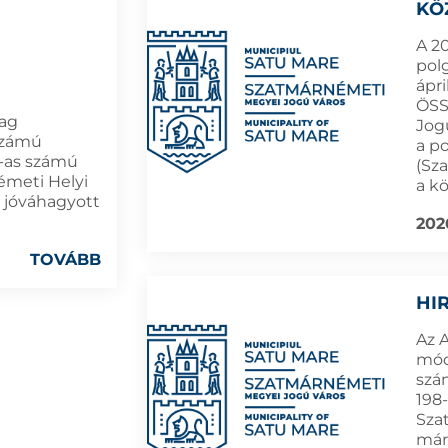
KÖ
A 20
pol
ápri
ÖSS
lag
Jog
 számú
a p
-as számú
(Sz
émeti Helyi
a k
n jóváhagyott
202
TOVÁBB
HI
Az 
módo
szá
198-
Sza
már