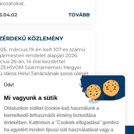
ározatokat.
6.04.02
TOVÁBB
ZÉRDEKŰ KÖZLEMÉNY
026. március 19-én kelt 107-es számú
gármesteri rendelet alapján 2026.
ius 26-án, 14 órai kezdettel
ZEHÍVOM Szatmárnémeti Megyei
ú Város Helyi Tanácsának soros ülését
olgármesteri hivatal üléstermébe
Üdv!
atmárnémeti, Október 25. tér 1. szám)
övetkező napirenddel:
Mi vagyunk a sütik
6.03.19
TOVÁBB
Oldalunkon sütiket (cookie-kat) használunk a
kiemelkedő felhasználói élmény biztosítása
érdekében. Kattintson a "Cookiek elfogadása" gombra
ha egyetért minden típusú süti használatával vagy a
I
Kapcsolat