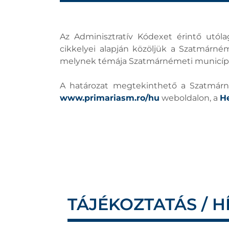
Az Adminisztratív Kódexet érintő utól
cikkelyei alapján közöljük a Szatmárném
melynek témája Szatmárnémeti municípiu
A határozat megtekinthető a Szatmárné
www.primariasm.ro/hu
weboldalon, a
He
TÁJÉKOZTATÁS / H