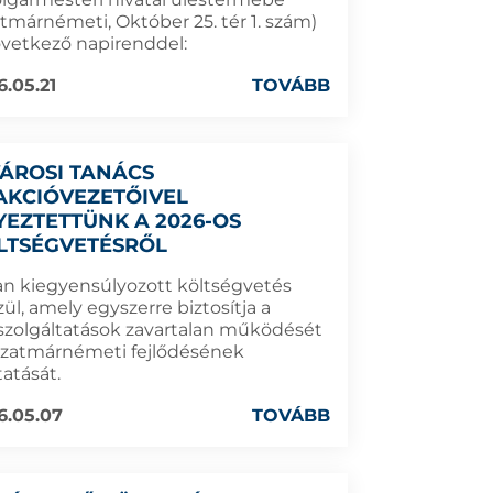
atmárnémeti, Október 25. tér 1. szám)
övetkező napirenddel:
6.05.21
TOVÁBB
VÁROSI TANÁCS
AKCIÓVEZETŐIVEL
YEZTETTÜNK A 2026-OS
LTSÉGVETÉSRŐL
an kiegyensúlyozott költségvetés
ül, amely egyszerre biztosítja a
szolgáltatások zavartalan működését
Szatmárnémeti fejlődésének
tatását.
6.05.07
TOVÁBB