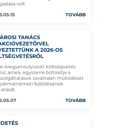
gadása volt.
6.05.15
TOVÁBB
VÁROSI TANÁCS
AKCIÓVEZETŐIVEL
YEZTETTÜNK A 2026-OS
LTSÉGVETÉSRŐL
an kiegyensúlyozott költségvetés
ül, amely egyszerre biztosítja a
szolgáltatások zavartalan működését
Szatmárnémeti fejlődésének
tatását.
6.05.07
TOVÁBB
RDETÉS