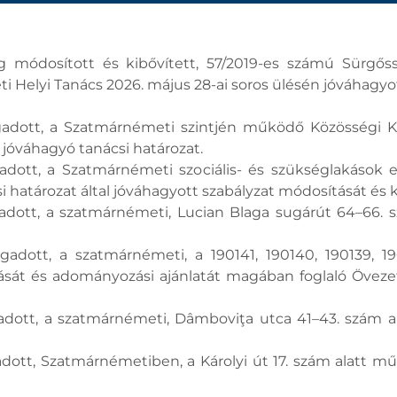
ag módosított és kibővített, 57/2019-es számú Sürgő
i Helyi Tanács 2026. május 28-ai soros ülésén jóváhagyo
ogadott, a Szatmárnémeti szintjén működő Közösségi K
 jóváhagyó tanácsi határozat.
gadott, a Szatmárnémeti szociális- és szükséglakások 
i határozat által jóváhagyott szabályzat módosítását és 
gadott, a szatmárnémeti, Lucian Blaga sugárút 64–66. s
ogadott, a szatmárnémeti, a 190141, 190140, 190139, 1
ítását és adományozási ajánlatát magában foglaló Öveze
gadott, a szatmárnémeti, Dâmboviţa utca 41–43. szám al
gadott, Szatmárnémetiben, a Károlyi út 17. szám alatt