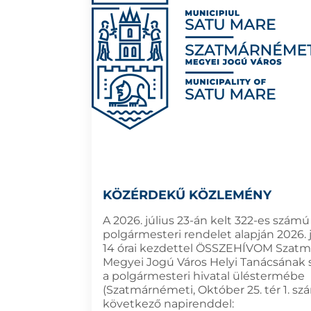
KÖZÉRDEKŰ KÖZLEMÉNY
A 2026. július 23-án kelt 322-es számú
polgármesteri rendelet alapján 2026. j
14 órai kezdettel ÖSSZEHÍVOM Szat
Megyei Jogú Város Helyi Tanácsának 
a polgármesteri hivatal üléstermébe
(Szatmárnémeti, Október 25. tér 1. sz
következő napirenddel: