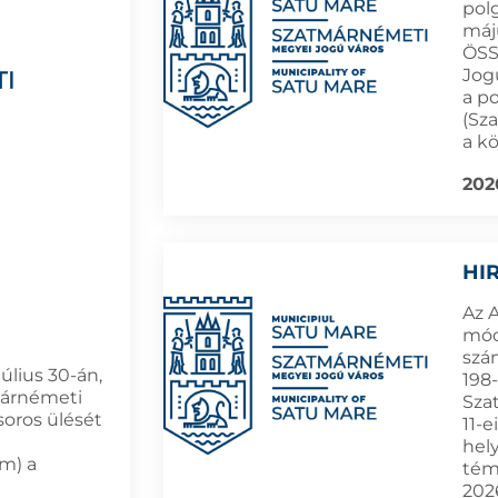
pol
máju
ÖSS
Jog
a p
(Sz
a k
202
HI
Az 
módo
szá
úlius 30-án,
198-
márnémeti
Sza
soros ülését
11-
hel
ám) a
tém
202