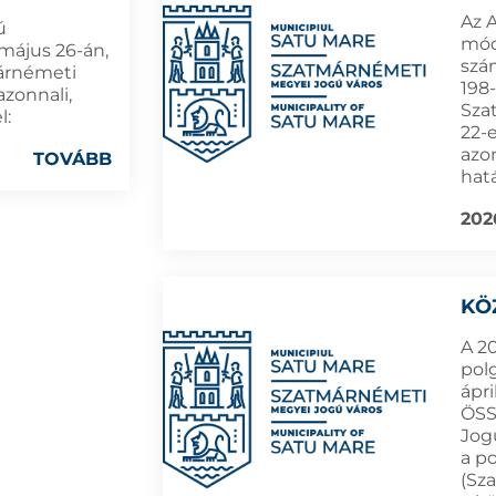
Az 
ú
módo
 május 26-án,
szá
árnémeti
198-
zonnali,
Sza
l:
22-e
azo
TOVÁBB
hat
202
KÖ
A 20
pol
ápri
ÖSS
Jog
a p
(Sz