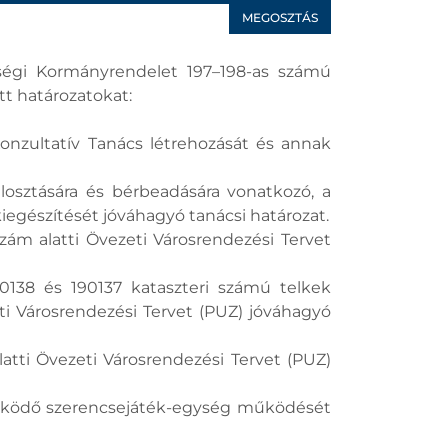
MEGOSZTÁS
sségi Kormányrendelet 197–198-as számú
tt határozatokat:
onzultatív Tanács létrehozását és annak
elosztására és bérbeadására vonatkozó, a
kiegészítését jóváhagyó tanácsi határozat.
zám alatti Övezeti Városrendezési Tervet
90138 és 190137 kataszteri számú telkek
ti Városrendezési Tervet (PUZ) jóváhagyó
atti Övezeti Városrendezési Tervet (PUZ)
 működő szerencsejáték-egység működését