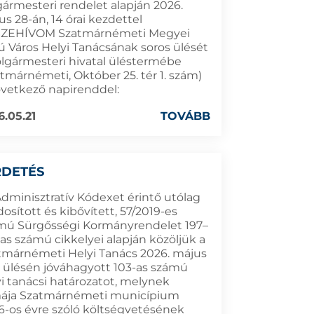
gármesteri rendelet alapján 2026.
s 28-án, 14 órai kezdettel
ZEHÍVOM Szatmárnémeti Megyei
ú Város Helyi Tanácsának soros ülését
olgármesteri hivatal üléstermébe
atmárnémeti, Október 25. tér 1. szám)
övetkező napirenddel:
6.05.21
TOVÁBB
RDETÉS
Adminisztratív Kódexet érintő utólag
sított és kibővített, 57/2019-es
mú Sürgősségi Kormányrendelet 197–
as számú cikkelyei alapján közöljük a
tmárnémeti Helyi Tanács 2026. május
ei ülésén jóváhagyott 103-as számú
yi tanácsi határozatot, melynek
ája Szatmárnémeti municípium
6-os évre szóló költségvetésének