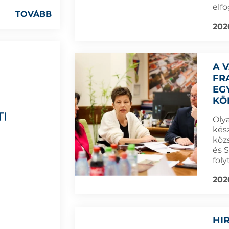
elfo
TOVÁBB
202
A 
FR
EG
KÖ
Oly
kész
köz
és 
foly
202
HI