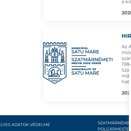
a k
202
HI
Az 
módo
szá
198-
Sza
már
hat
202
SZATMÁRNÉMET
LYES ADATOK VÉDELME
POLGÁRMESTER