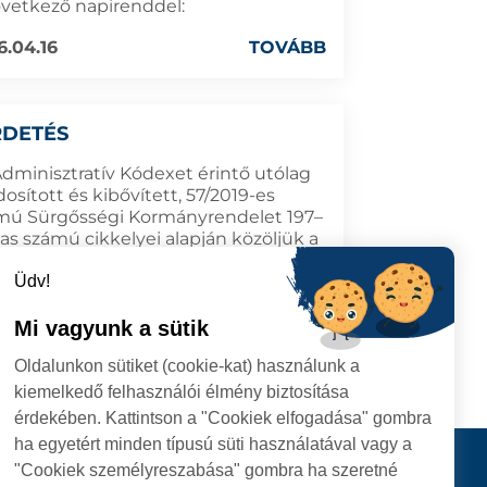
övetkező napirenddel:
6.04.16
TOVÁBB
RDETÉS
Adminisztratív Kódexet érintő utólag
sított és kibővített, 57/2019-es
mú Sürgősségi Kormányrendelet 197–
as számú cikkelyei alapján közöljük a
tmárnémeti Helyi Tanács 2026.
cius 26-ai soros ülésén jóváhagyott
Üdv!
ározatokat.
Mi vagyunk a sütik
6.04.02
TOVÁBB
Oldalunkon sütiket (cookie-kat) használunk a
kiemelkedő felhasználói élmény biztosítása
érdekében. Kattintson a "Cookiek elfogadása" gombra
ha egyetért minden típusú süti használatával vagy a
I
Kapcsolat
"Cookiek személyreszabása" gombra ha szeretné
I HIVATAL