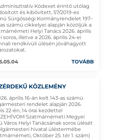
Adminisztratív Kódexet érintő utólag
sított és kibővített, 57/2019-es
mú Sürgősségi Kormányrendelet 197–
as számú cikkelyei alapján közöljük a
tmárnémeti Helyi Tanács 2026. április
i soros, illetve a 2026. április 24-ei
nnali rendkívüli ülésén jóváhagyott
ározatokat.
6.05.04
TOVÁBB
ZÉRDEKŰ KÖZLEMÉNY
26. április 16-án kelt 143-as számú
gármesteri rendelet alapján 2026.
lis 22-én, 14 órai kezdettel
ZEHÍVOM Szatmárnémeti Megyei
ú Város Helyi Tanácsának soros ülését
olgármesteri hivatal üléstermébe
atmárnémeti, Október 25. tér 1. szám)