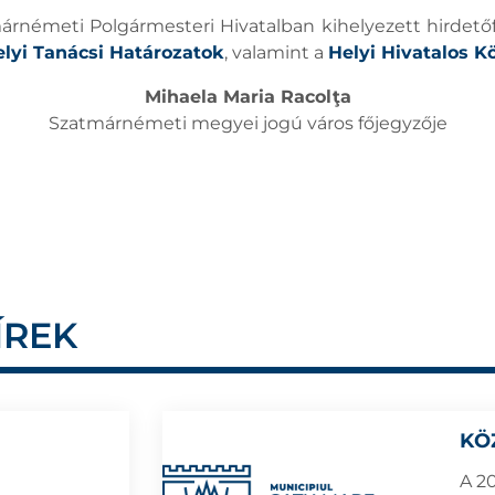
németi Polgármesteri Hivatalban kihelyezett hirdetőf
lyi Tanácsi Határozatok
, valamint a
Helyi Hivatalos K
Mihaela Maria Racolţa
Szatmárnémeti megyei jogú város főjegyzője
ÍREK
KÖ
A 2