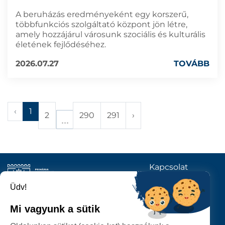
A beruházás eredményeként egy korszerű,
többfunkciós szolgáltató központ jön létre,
amely hozzájárul városunk szociális és kulturális
életének fejlődéséhez.
2026.07.27
TOVÁBB
‹
1
2
290
291
›
Kapcsolat
KÖVESSENEK
Üdv!
Mi vagyunk a sütik
SZATMÁRNÉMETI