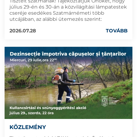
Tisztelt szatmáriak! Tájékoztatjuk Önöket, hogy
július 29-én és 30-án a közvilágítási lámpatestek
cseréje esedékes Szatmárnémeti több
utcájában, az alábbi ütemezés szerint:
2026.07.28
TOVÁBB
KÖZLEMÉNY