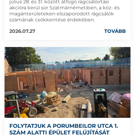
július 28. és 31. között átfogó rágcsálóirtási
akcióra kerül sor Szatmárnémetiben, a köz- és
magánterületeken elszaporodott rágcsálók
számának csökkentése érdekében.
2026.07.27
TOVÁBB
FOLYTATJUK A PORUMBEILOR UTCA 1.
SZÁM ALATTI ÉPÜLET FELÚJÍTÁSÁT