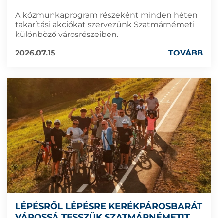
A közmunkaprogram részeként minden héten
takarítási akciókat szervezünk Szatmárnémeti
különböző városrészeiben.
2026.07.15
TOVÁBB
LÉPÉSRŐL LÉPÉSRE KERÉKPÁROSBARÁT
VÁROSSÁ TESSZÜK SZATMÁRNÉMETIT