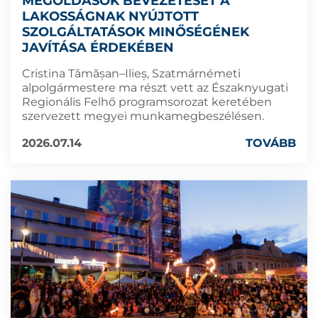
MEGOLDÁSOK BEVEZETÉSÉT A
LAKOSSÁGNAK NYÚJTOTT
SZOLGÁLTATÁSOK MINŐSÉGÉNEK
JAVÍTÁSA ÉRDEKÉBEN
Cristina Tămășan–Ilieș, Szatmárnémeti
alpolgármestere ma részt vett az Északnyugati
Regionális Felhő programsorozat keretében
szervezett megyei munkamegbeszélésen.
2026.07.14
TOVÁBB