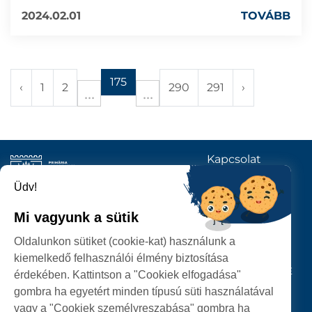
2024.02.01
TOVÁBB
175
‹
1
2
290
291
›
Kapcsolat
KÖVESSENEK
Üdv!
Mi vagyunk a sütik
SZATMÁRNÉMETI
Oldalunkon sütiket (cookie-kat) használunk a
POLGÁRMESTERI HIVATAL
kiemelkedő felhasználói élmény biztosítása
P-ȚA 25 OCTOMBRIE, NR. 1 CORP M, 440026 SATU MARE
érdekében. Kattintson a "Cookiek elfogadása"
gombra ha egyetért minden típusú süti használatával
SZEMÉLYES ADATOK VÉDELME
vagy a "Cookiek személyreszabása" gombra ha