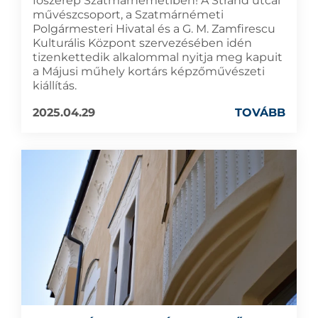
főszerep Szatmárnémetiben! A Strand utcai
művészcsoport, a Szatmárnémeti
Polgármesteri Hivatal és a G. M. Zamfirescu
Kulturális Központ szervezésében idén
tizenkettedik alkalommal nyitja meg kapuit
a Májusi műhely kortárs képzőművészeti
kiállítás.
2025.04.29
TOVÁBB