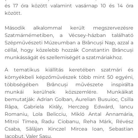
és 17 óra között valamint vasárnap 10 és 14 óra
között.
Második alkalommal került megszervezésre
Szatmárnémetiben, a Vécsey-házban található
Szépművészeti Múzeumban a Brâncuși Nap, azzal a
céllal, hogy közelebb hozzák Constantin Brâncuși
munkásságát és szellemiségét a szatmáriakhoz.
A tematikus kiállítás keretében szatmári és
környékbeli képzőművészek több mint 50 egyéni,
többségében Brâncuși művészete inspirálta
munkái kerülnek közszemlére. Munkáikat
bemutatják: Adrian Golban, Aurelian Busuioc, Csilla
Râpa, Gabriela Király, Herczeg Edwárd, Iancu
Romaniu, Lola Belicciu, Mikló Antal Annamária,
Mitroi Tímea, Radu Ciobanu, Reha Márk, Révész
Csaba, Sălăjan Kinczel Mircea Ioan, Sebastian
Iacobuț, Valer Sasu.