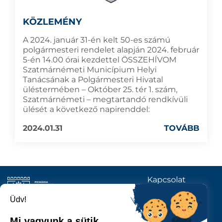
KÖZLEMÉNY
A 2024. január 31-én kelt 50-es számú
polgármesteri rendelet alapján 2024. február
5-én 14.00 órai kezdettel ÖSSZEHÍVOM
Szatmárnémeti Municípium Helyi
Tanácsának a Polgármesteri Hivatal
üléstermében – Október 25. tér 1. szám,
Szatmárnémeti – megtartandó rendkívüli
ülését a következő napirenddel:
2024.01.31
TOVÁBB
Kapcsolat
KÖVESSENEK
Üdv!
Mi vagyunk a sütik