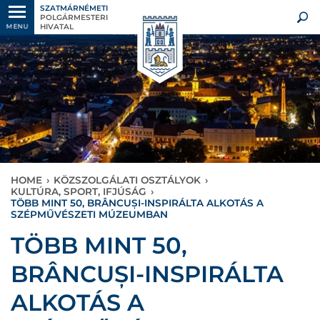
SZATMÁRNÉMETI
POLGÁRMESTERI
HIVATAL
MENU
HOME
›
KÖZSZOLGÁLATI OSZTÁLYOK
›
KULTÚRA, SPORT, IFJÚSÁG
›
TÖBB MINT 50, BRÂNCUȘI-INSPIRÁLTA ALKOTÁS A
SZÉPMŰVÉSZETI MÚZEUMBAN
TÖBB MINT 50,
BRÂNCUȘI-INSPIRÁLTA
ALKOTÁS A