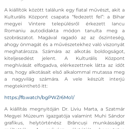
A kiállítók között találunk egy fiatal művészt, akit a
Kulturális Központ csapata “fedezett fel”: a Bihar
megyei Vintere településről érkezett Iancu
Romaniu autodidakta módon tanulta meg a
szobrászatot. Magával ragadó az az őszinteség,
ahogy önmagát és a művészetekhez való viszonyát
meghatározza. Számára az alkotás boldogságot,
kiteljesedést jelent. A Kulturális Központ
meghívását elfogadva, elérkezettnek látta az időt
arra, hogy alkotásait első alkalommal mutassa meg
a nagyvilág számára. A vele készült interjú
megtekinthető itt:
https://fb.watch/bgPWZr6Mo1/
A kiállítás megnyitóján Dr. Liviu Marta, a Szatmár
Megyei Múzeum igazgatója valamint Muhi Sándor
grafikus, helytörténész Brâncuși munkásságát