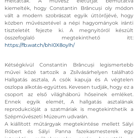
méltatták. A művész életútját bemutatva
kiemelték, hogy Constantin Brâncuși oly módon
vált a modern szobrászat egyik úttörőjévé, hogy
közben művészetével a népi hagyományok iránti
tiszteletét fejezte ki. A megnyitóról készült
összefoglaló megtekinthető itt:
https://fb.watch/bhI0X8oylh/
Kétségkívül Constantin Brâncuși legismertebb
művei közé tartozik a Zsílvásárhelyen található
Hallgatás asztala, A csók kapuja és A végtelen
oszlopa alkotás-együttes. Kevesen tudják, hogy ez a
csoport az első világháború hőseinek emléket.
Ennek egyik elemét, A hallgatás asztalának
reprodukcióját a szatmáriak is megtekinthetik a
Szépművészeti Múzeum udvarán.
A kiállított műtárgyak megtekintése mellett Sályi
Róbert és Sályi Panna fazekasmesterek egy