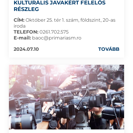
KULTURÁLIS JAVAKÉRT FELELŐS
RÉSZLEG
CÍM:
Október 25. tér 1. szám, földszint, 20-as
iroda
TELEFON:
0261.702.575
E-mail:
baoc@primariasm.ro
2024.07.10
TOVÁBB