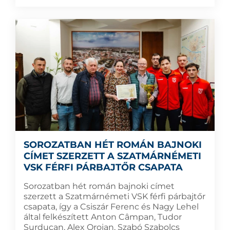
SOROZATBAN HÉT ROMÁN BAJNOKI
CÍMET SZERZETT A SZATMÁRNÉMETI
VSK FÉRFI PÁRBAJTŐR CSAPATA
Sorozatban hét román bajnoki címet
szerzett a Szatmárnémeti VSK férfi párbajtőr
csapata, így a Csiszár Ferenc és Nagy Lehel
által felkészített Anton Câmpan, Tudor
Surducan, Alex Oroian, Szabó Szabolcs