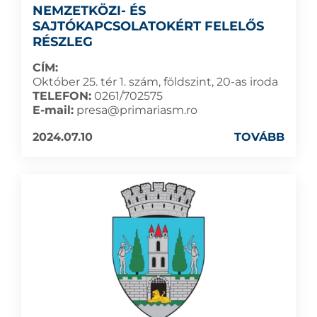
NEMZETKÖZI- ÉS
SAJTÓKAPCSOLATOKÉRT FELELŐS
RÉSZLEG
CÍM:
Október 25. tér 1. szám, földszint, 20-as iroda
TELEFON:
0261/702575
E-mail:
presa@primariasm.ro
2024.07.10
TOVÁBB