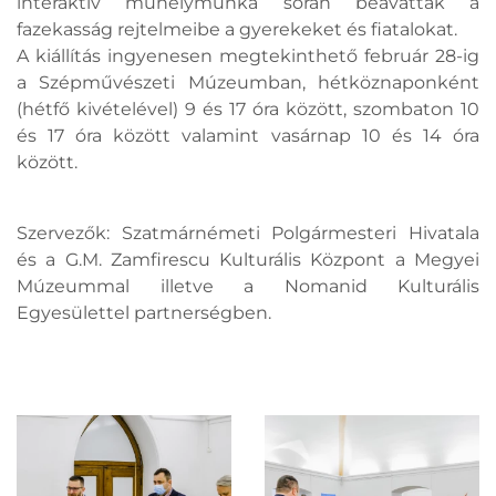
interaktív műhelymunka során beavatták a
fazekasság rejtelmeibe a gyerekeket és fiatalokat.
A kiállítás ingyenesen megtekinthető február 28-ig
a Szépművészeti Múzeumban, hétköznaponként
(hétfő kivételével) 9 és 17 óra között, szombaton 10
és 17 óra között valamint vasárnap 10 és 14 óra
között.
Szervezők: Szatmárnémeti Polgármesteri Hivatala
és a G.M. Zamfirescu Kulturális Központ a Megyei
Múzeummal illetve a Nomanid Kulturális
Egyesülettel partnerségben.