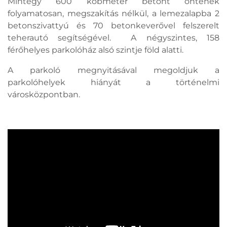
Mintegy 600 köbméter betont öntenek
folyamatosan, megszakítás nélkül, a lemezalapba 2
betonszivattyú és 70 betonkeverővel felszerelt
teherautó segítségével. A négyszintes, 158
férőhelyes parkolóház alsó szintje föld alatti.
A parkoló megnyitásával megoldjuk a
parkolóhelyek hiányát a történelmi
városközpontban.