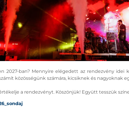
ben 2027-ban? Mennyire elégedett az rendezvény idei 
ámít közösségünk számára, kicsiknek és nagyoknak eg
rtékelje a rendezvényt. Köszönjük! Együtt tesszük színe
026_sondaj