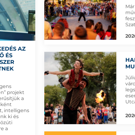
Már
műv
fes
Sza
202
KEDÉS AZ
Ő ÉS
HA
DSZER
MU
TNEK
Júli
vár
igens
leg
n” projekt
ese
rűsítjük a
Utc
eként
, intelligens
202
nk ki és
közúti
re a