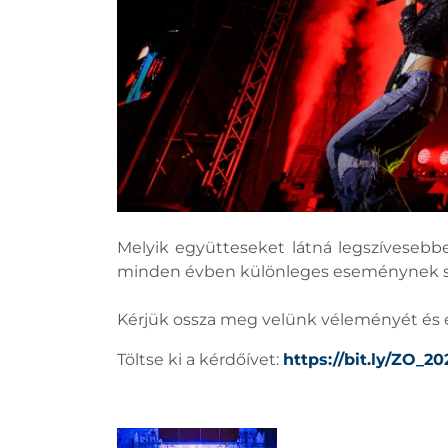
Melyik együtteseket látná legszíveseb
minden évben különleges eseménynek sz
Kérjük ossza meg velünk véleményét és é
Töltse ki a kérdőívet:
https://bit.ly/ZO_2