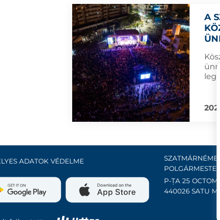
A 
KÖ
ÜN
Kös
ünn
leg
202
SZATMÁRNÉMET
LYES ADATOK VÉDELME
POLGÁRMESTER
P-ȚA 25 OCTOMB
440026 SATU M