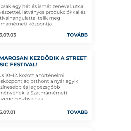
 csak egy hét és ismét zenével, utcai
észettel, látványos produkciókkal és
ztiválhangulattal telik meg
tmárnémeti központja.
6.07.03
TOVÁBB
MAROSAN KEZDŐDIK A STREET
SIC FESTIVAL!
us 10–12. között a történelmi
osközpont ad otthont a nyár egyik
színesebb és legpezsgőbb
ményének, a Szatmárnémeti
azene Fesztiválnak.
6.07.01
TOVÁBB