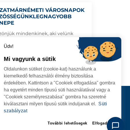
SZATMÁRNÉMETI VÁROSNAPOK
ZÖSSÉGÜNKLEGNAGYOBB
NEPE
zönjük mindenkinek, aki velünk
epeltSzatmárnémetiben, a közösség
szebb éslegnagyobb eseményén!
Üdv!
Mi vagyunk a sütik
6.06.01
TOVÁBB
Oldalunkon sütiket (cookie-kat) használunk a
kiemelkedő felhasználói élmény biztosítása
érdekében. Kattintson a "Cookiek elfogadása" gombra
ha egyetért minden típusú süti használatával vagy a
I
Kapcsolat
"Cookiek személyreszabása" gombra ha szeretné
I HIVATAL
KÖVESSENEK
kiválasztani milyen típusú sütik induljanak el.
Süti
RIE, NR. 1 CORP M,
szabályzat
ARE
További lehetősegek
Elfogadom