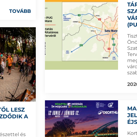
TÁ
SZ
TOVÁBB
VÁ
(P
Tisz
Önö
Sza
Ter
meg
váro
szab
202
MA
TŐL LESZ
JE
ZDŐDIK A
ÉJ
Kort
észettel és