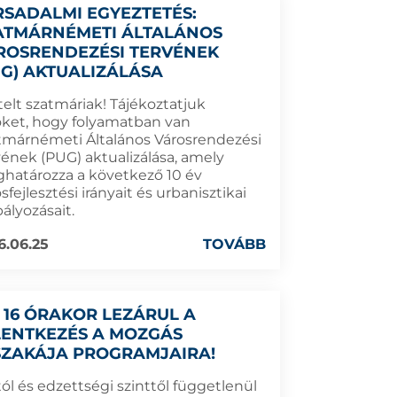
RSADALMI EGYEZTETÉS:
ATMÁRNÉMETI ÁLTALÁNOS
ROSRENDEZÉSI TERVÉNEK
UG) AKTUALIZÁLÁSA
telt szatmáriak! Tájékoztatjuk
ket, hogy folyamatban van
tmárnémeti Általános Városrendezési
vének (PUG) aktualizálása, amely
határozza a következő 10 év
sfejlesztési irányait és urbanisztikai
ályozásait.
6.06.25
TOVÁBB
 16 ÓRAKOR LEZÁRUL A
LENTKEZÉS A MOZGÁS
SZAKÁJA PROGRAMJAIRA!
ól és edzettségi szinttől függetlenül