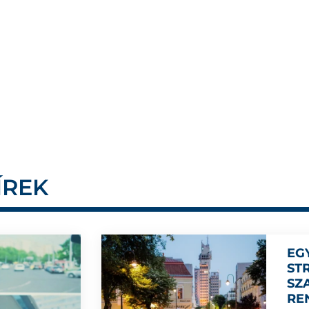
ÍREK
EG
ST
SZ
RE