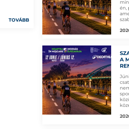
min
én,
amel
sza
TOVÁBB
202
SZ
A 
RE
Jún
csa
nem
spor
köz
köz
202