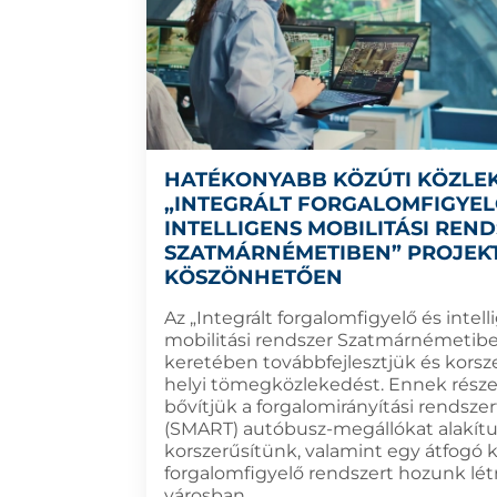
HATÉKONYABB KÖZÚTI KÖZLE
„INTEGRÁLT FORGALOMFIGYEL
INTELLIGENS MOBILITÁSI REN
SZATMÁRNÉMETIBEN” PROJEK
KÖSZÖNHETŐEN
Az „Integrált forgalomfigyelő és intell
mobilitási rendszer Szatmárnémetibe
keretében továbbfejlesztjük és korsze
helyi tömegközlekedést. Ennek rész
bővítjük a forgalomirányítási rendszert
(SMART) autóbusz-megállókat alakítu
korszerűsítünk, valamint egy átfogó 
forgalomfigyelő rendszert hozunk lét
városban.