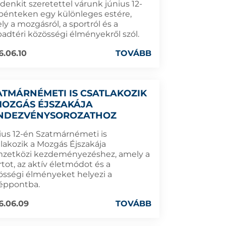
denkit szeretettel várunk június 12-
 pénteken egy különleges estére,
y a mozgásról, a sportról és a
badtéri közösségi élményekről szól.
6.06.10
TOVÁBB
ATMÁRNÉMETI IS CSATLAKOZIK
MOZGÁS ÉJSZAKÁJA
NDEZVÉNYSOROZATHOZ
ius 12-én Szatmárnémeti is
tlakozik a Mozgás Éjszakája
zetközi kezdeményezéshez, amely a
tot, az aktív életmódot és a
össégi élményeket helyezi a
éppontba.
6.06.09
TOVÁBB