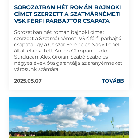
SOROZATBAN HÉT ROMÁN BAJNOKI
CÍMET SZERZETT A SZATMÁRNÉMETI
VSK FÉRFI PÁRBAJTŐR CSAPATA
Sorozatban hét román bajnoki címet
szerzett a Szatmárnémeti VSK férfi párbajtőr
csapata, így a Csiszár Ferenc és Nagy Lehel
által felkészített Anton Câmpan, Tudor
Surducan, Alex Oroian, Szabó Szabolcs
négyes évek óta garantálja az aranyérmeket
városunk számára.
2025.05.07
TOVÁBB