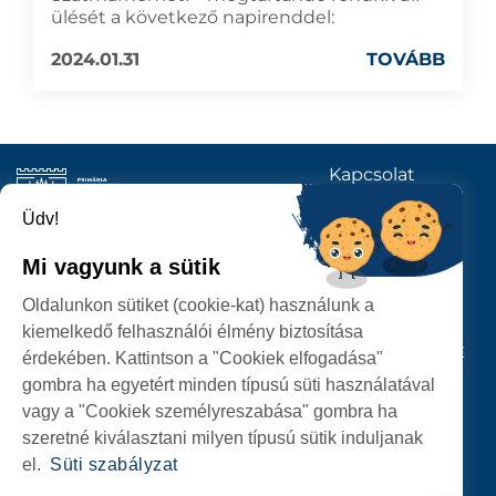
ülését a következő napirenddel:
2024.01.31
TOVÁBB
Kapcsolat
KÖVESSENEK
Üdv!
Mi vagyunk a sütik
SZATMÁRNÉMETI
Oldalunkon sütiket (cookie-kat) használunk a
POLGÁRMESTERI HIVATAL
kiemelkedő felhasználói élmény biztosítása
P-ȚA 25 OCTOMBRIE, NR. 1 CORP M, 440026 SATU MARE
érdekében. Kattintson a "Cookiek elfogadása"
gombra ha egyetért minden típusú süti használatával
SZEMÉLYES ADATOK VÉDELME
vagy a "Cookiek személyreszabása" gombra ha
szeretné kiválasztani milyen típusú sütik induljanak
el.
Süti szabályzat