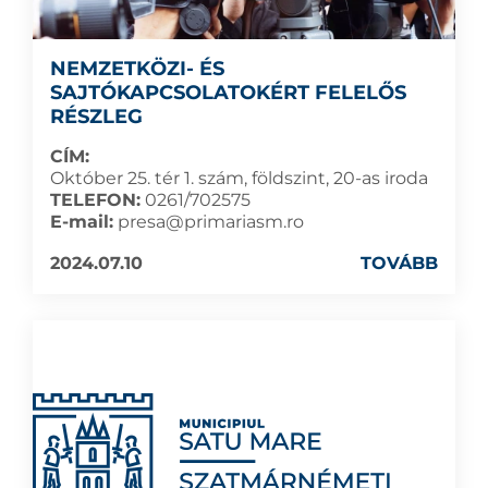
NEMZETKÖZI- ÉS
SAJTÓKAPCSOLATOKÉRT FELELŐS
RÉSZLEG
CÍM:
Október 25. tér 1. szám, földszint, 20-as iroda
TELEFON:
0261/702575
E-mail:
presa@primariasm.ro
2024.07.10
TOVÁBB