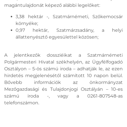
magántulajdonát képező alábbi legelőket:
3,38 hektár -, Szatmárnémeti, Szőkemocsár
környéke;
0,97 hektár, Szatmárzsadány, a helyi
állattenyésztő egyesülettel közösen;
A jelentkezők dossziéikat a Szatmárnémeti
Polgármesteri Hivatal székhelyén, az Ügyfélfogadó
Osztályon – 5-ös számú iroda – adhatják le, az ezen
hirdetés megjelenésétől számított 10 napon belül.
Bővebb információk az önkormányzat
Mezőgazdasági és Tulajdonjogi Osztályán – 10-es
számú iroda -, vagy a 0261-807548-as
telefonszámon.