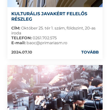
KULTURÁLIS JAVAKÉRT FELELŐS
RÉSZLEG
CÍM:
Október 25. tér 1. szám, földszint, 20-as
iroda
TELEFON:
0261.702.575
E-mail:
baoc@primariasm.ro
2024.07.10
TOVÁBB