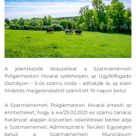
A jelentkezők dossziéikat a Szatmárnémeti
Polgármesteri Hivatal székhelyén, az Ügyfélfogadó
Osztályon – 5-ös számú iroda – adhatják le, az ezen
hirdetés megjelenésétől számított 10 napon belül.
A Szatmárnémeti Polgármesteri Hivatal értesíti az
érintetteket, hogy a 44/25.02.2021-es számú tanácsi
határozat alapján közvetlen odaítéléssel bérbe adja
a Szatmárnémeti Adminisztratív Területi Egységen
belüli, a Szatmárnémeti Municípium